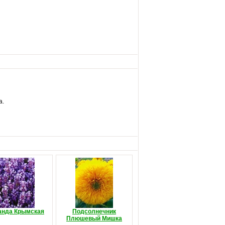
а.
анда Крымская
Подсолнечник
Плюшевый Мишка