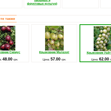
овощных и
фруктовых культур)
те также
овник Сириус
Крыжовник Малахит
Крыжовник Уайт
48.00
57.00
62.00
а:
грн.
Цена:
грн.
Цена: