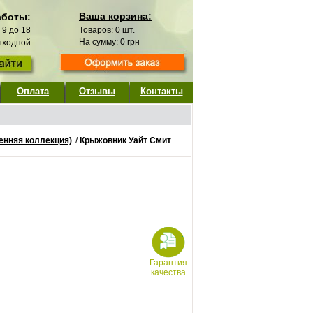
Ваша корзина:
аботы:
с 9 до 18
Товаров:
0
шт.
На сумму:
0
грн
выходной
Оплата
Отзывы
Контакты
енняя коллекция)
/
Крыжовник Уайт Смит
Гарантия
качества