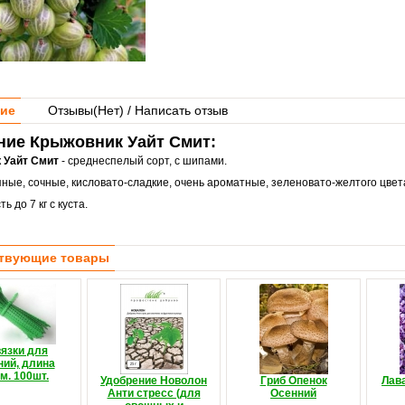
ие
Отзывы(
Нет
) / Написать отзыв
ние Крыжовник Уайт Смит:
к
Уайт Смит
- среднеспелый сорт, с шипами.
ные, сочные, кисловато-сладкие, очень ароматные, зеленовато-желтого цвет
ь до 7 кг с куста.
твующие товары
язки для
ний, длина
м. 100шт.
Удобрение Новолон
Гриб Опенок
Лав
Анти стресс (для
Осенний