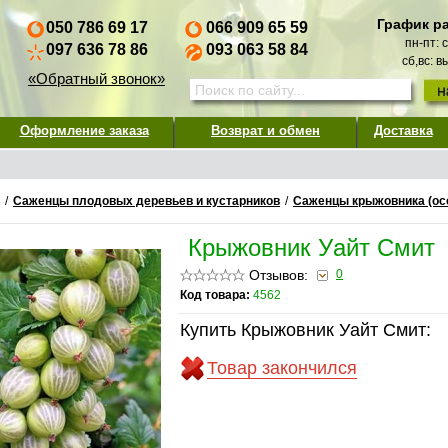
График р
050 786 69 17
066 909 65 59
пн-пт: 
097 636 78 86
093 063 58 84
сб,вс: 
«Обратный звонок»
Оформление заказа
Возврат и обмен
Доставка
/
Саженцы плодовых деревьев и кустарников
/
Саженцы крыжовника (ос
Крыжовник Уайт Смит
Отзывов:
0
Код товара:
4562
Купить Крыжовник Уайт Смит:
Товар закончился