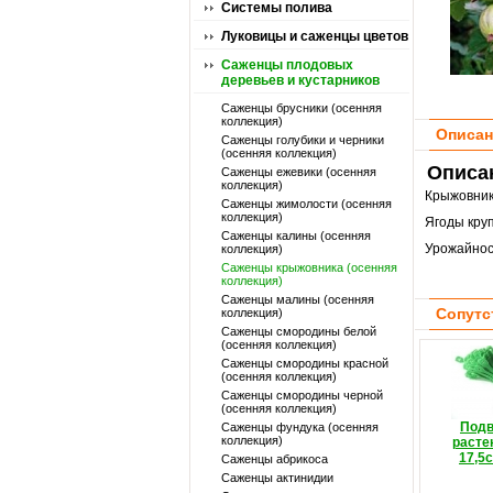
Системы полива
Луковицы и саженцы цветов
Саженцы плодовых
деревьев и кустарников
Саженцы брусники (осенняя
коллекция)
Описан
Саженцы голубики и черники
(осенняя коллекция)
Описа
Саженцы ежевики (осенняя
коллекция)
Крыжовни
Саженцы жимолости (осенняя
коллекция)
Ягоды круп
Саженцы калины (осенняя
Урожайност
коллекция)
Саженцы крыжовника (осенняя
коллекция)
Саженцы малины (осенняя
Сопутс
коллекция)
Саженцы смородины белой
(осенняя коллекция)
Саженцы смородины красной
(осенняя коллекция)
Саженцы смородины черной
(осенняя коллекция)
Подв
Саженцы фундука (осенняя
коллекция)
расте
17,5с
Саженцы абрикоса
Саженцы актинидии