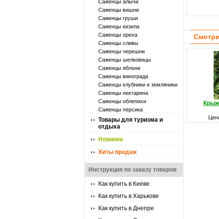
Саженцы алычи
Саженцы вишни
Саженцы груши
Саженцы кизила
Саженцы ореха
Смотри
Саженцы сливы
Саженцы черешни
Саженцы шелковицы
Саженцы яблони
Саженцы винограда
Саженцы клубники и земляники
Саженцы нектарина
Саженцы облепихи
Крыж
Саженцы персика
Цен
Товары для туризма и
отдыха
Новинки
Хиты продаж
Инструкция по заказу товаров
Как купить в Киеве
Как купить в Харькове
Как купить в Днепре