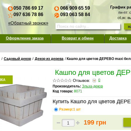
График р
050 786 69 17
066 909 65 59
пн-пт: 
097 636 78 86
093 063 58 84
сб,вс: 
«Обратный звонок»
Оформление заказа
Возврат и обмен
Доставка
/
Садовый декор
/
Декор из дерева
/
Кашпо для цветов ДЕРЕВО maxi бе
Кашпо для цветов ДЕР
НКА
Отзывов:
0
Производитель:
Эльза-декор
Код товара:
8071
Купить Кашпо для цветов ДЕРЕ
Размер:1 шт
199 грн