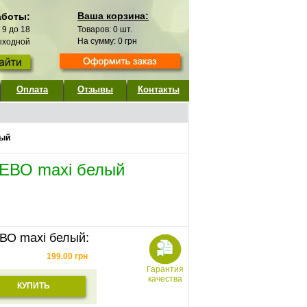
Ваша корзина:
аботы:
с 9 до 18
Товаров:
0
шт.
На сумму:
0
грн
выходной
Оплата
Отзывы
Контакты
лый
ЕВО maxi белый
ВО maxi белый:
199.00
грн
Гарантия
качества
КУПИТЬ