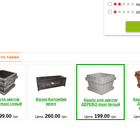
Н
Аб
те также
для цветов
Вазон Колумбия
Каш
Кашпо для цветов
maxi серый
венге
Д
ДЕРЕВО maxi белый
99.00
260.00
199.00
грн.
Цена:
грн.
Цена:
грн.
Цен