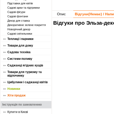
Підставки для квітів
Садові арки та підтримки
Садові фігури
Опис
Відгуки(
Немає
) / Нап
Садові фонтани
Декор для ставка
Відгуки про Эльза-дек
Декоративне зелене покриття
Новорічний декор
Садові світильники
Теплиці і парники
Товари для дому
Садова техніка
Системи поливу
Саджанці ягідних кущів
Товари для туризму та
відпочинку
Цибулини і саджанці квітів
Новинки
Хіти продаж
Інструкція по замовленню
Купити в Києві