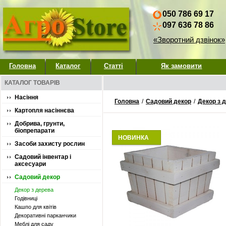
050 786 69 17
097 636 78 86
«Зворотний дзвінок»
Головна
Каталог
Статті
Як замовити
КАТАЛОГ ТОВАРІВ
Насіння
Головна
/
Садовий декор
/
Декор з 
Картопля насіннєва
Добрива, грунти,
біопрепарати
НОВИНКА
Засоби захисту рослин
Садовий інвентар і
аксесуари
Садовий декор
Декор з дерева
Годівниці
Кашпо для квітів
Декоративні парканчики
Меблі для саду