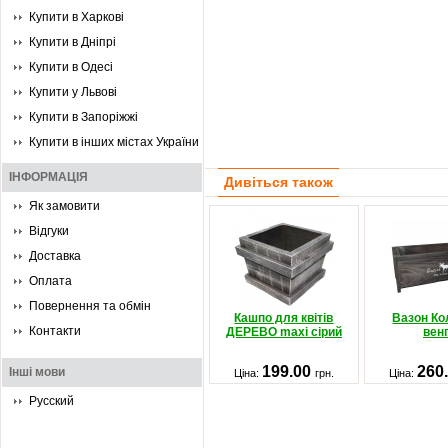
Купити в Харкові
Купити в Дніпрі
Купити в Одесі
Купити у Львові
Купити в Запоріжжі
Купити в інших містах України
ІНФОРМАЦІЯ
Дивіться також
Як замовити
Відгуки
Доставка
Оплата
Повернення та обмін
Кашпо для квітів
Вазон Ко
Контакти
ДЕРЕВО maxi сірий
вен
199.00
260
Інші мови
Ціна:
грн.
Ціна:
Русский