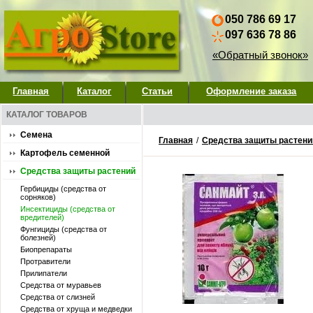
050 786 69 17
097 636 78 86
«Обратный звонок»
Главная
Каталог
Статьи
Оформление заказа
КАТАЛОГ ТОВАРОВ
Семена
Главная
/
Средства защиты растени
Картофель семенной
Средства защиты растений
Гербициды (средства от
сорняков)
Инсектициды (средства от
вредителей)
Фунгициды (средства от
болезней)
Биопрепараты
Протравители
Прилипатели
Средства от муравьев
Средства от слизней
Средства от хруща и медведки