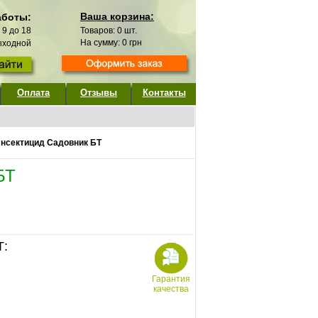
Ваша корзина:
аботы:
с 9 до 18
Товаров:
0
шт.
На сумму:
0
грн
выходной
Оплата
Отзывы
Контакты
нсектицид Садовник БТ
БТ
Т:
Гарантия
качества