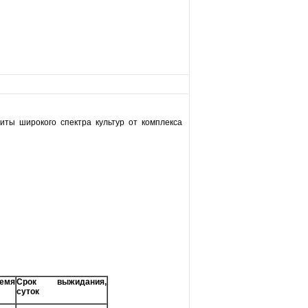
ты широкого спектра культур от комплекса
емя
Срок выжидания,
суток