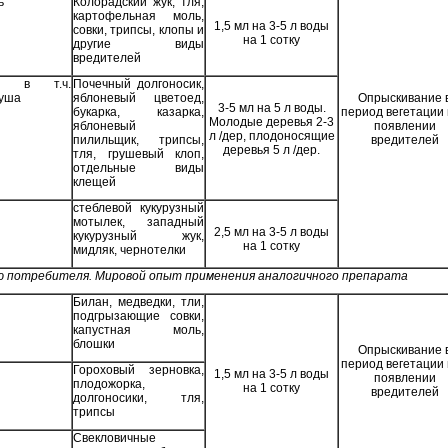
ь
Колорадский жук, тля,
картофельная моль,
1,5 мл на 3-5 л воды
совки, трипсы, клопы и
на 1 сотку
другие виды
вредителей
ые в т.ч.
Почечный долгоносик,
руша
яблоневый цветоед,
Опрыскивание 
3-5 мл на 5 л воды.
букарка, казарка,
период вегетации
Молодые деревья 2-3
яблоневый
появлении
л /дер, плодоносящие
пилильщик, трипсы,
вредителей
деревья 5 л /дер.
тля, грушевый клоп,
отдельные виды
клещей
стеблевой кукурузный
мотылек, западный
2,5 мл на 3-5 л воды
кукурузный жук,
на 1 сотку
мидляк, чернотелки
ю потребителя. Мировой опыт применения аналогичного препарата
Билан, медведки, тли,
подгрызающие совки,
капустная моль,
блошки
Опрыскивание 
период вегетации
Гороховый зерновка,
1,5 мл на 3-5 л воды
появлении
плодожорка,
на 1 сотку
вредителей
долгоносики, тля,
трипсы
Свекловичные