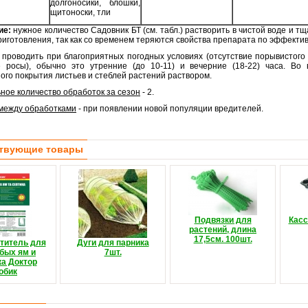
долгоносики, блошки,
щитоноски, тли
ие:
нужное количество Садовник БТ (см. табл.) растворить в чистой воде и 
риготовления, так как со временем теряются свойства препарата по эффекти
 проводить при благоприятных погодных условиях (отсутствие порывистого 
е росы), обычно это утренние (до 10-11) и вечерние (18-22) часа. Во
ого покрытия листьев и стеблей растений раствором.
ное количество обработок за сезон
- 2.
между обработками
- при появлении новой популяции вредителей.
твующие товары
Подвязки для
Касс
растений, длина
17,5см. 100шт.
титель для
Дуги для парника
бых ям и
7шт.
ка Доктор
обик