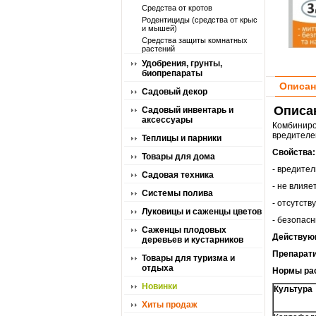
Средства от кротов
Родентициды (средства от крыс
и мышей)
Средства защиты комнатных
растений
Удобрения, грунты,
биопрепараты
Описан
Садовый декор
Описан
Садовый инвентарь и
аксессуары
Комбинир
вредителе
Теплицы и парники
Свойства:
Товары для дома
- вредител
Садовая техника
- не влияе
Системы полива
- отсутств
Луковицы и саженцы цветов
- безопас
Саженцы плодовых
Действую
деревьев и кустарников
Препарат
Товары для туризма и
отдыха
Нормы ра
Новинки
Культура
Хиты продаж