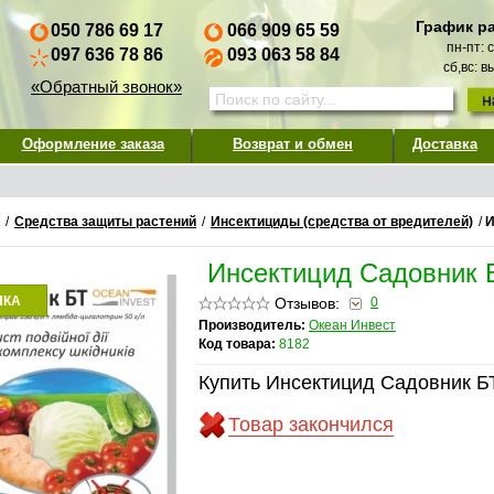
График р
050 786 69 17
066 909 65 59
пн-пт: 
097 636 78 86
093 063 58 84
сб,вс: 
«Обратный звонок»
Оформление заказа
Возврат и обмен
Доставка
/
Средства защиты растений
/
Инсектициды (средства от вредителей)
/
И
Инсектицид Садовник 
НКА
Отзывов:
0
Производитель:
Океан Инвест
Код товара:
8182
Купить Инсектицид Садовник Б
Товар закончился