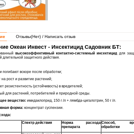
ие
Отзывы(
Нет
) / Написать отзыв
ие Океан Инвест - Инсектицид Садовник БТ:
ованный
высокоэффективный контактно-системный инсектицид
для защи
й длительной защитного действия.
и погибают вскоре после обработки;
т на рост и развитие растений;
ует резистентность (устойчивость) в вредителей;
ный для растений, потребителей и природной среды.
щее вещество:
имидаклоприд, 150 г /л + лямбда-цигалотрин, 50 г /л.
ивная форма:
концентрат суспензии.
схода:
Спектр действия
Норма расхода
Способ, вр
препарата
обработки