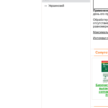
Украинский
Применен
день его п
Обработку
отсутстви
равномерн
Максималь
Интервал 
Сопутс
Биоочис
выгре
септи
Р