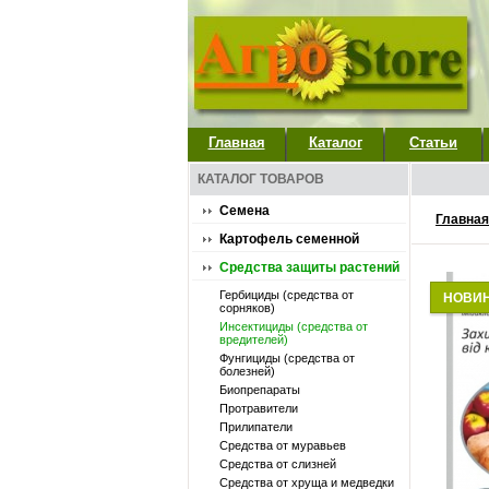
Главная
Каталог
Статьи
КАТАЛОГ ТОВАРОВ
Семена
Главная
Картофель семенной
Средства защиты растений
Гербициды (средства от
НОВИ
сорняков)
Инсектициды (средства от
вредителей)
Фунгициды (средства от
болезней)
Биопрепараты
Протравители
Прилипатели
Средства от муравьев
Средства от слизней
Средства от хруща и медведки