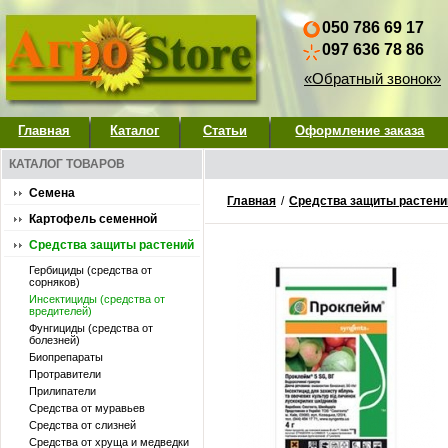
050 786 69 17
097 636 78 86
«Обратный звонок»
Главная
Каталог
Статьи
Оформление заказа
КАТАЛОГ ТОВАРОВ
Семена
Главная
/
Средства защиты растени
Картофель семенной
Средства защиты растений
Гербициды (средства от
сорняков)
Инсектициды (средства от
вредителей)
Фунгициды (средства от
болезней)
Биопрепараты
Протравители
Прилипатели
Средства от муравьев
Средства от слизней
Средства от хруща и медведки