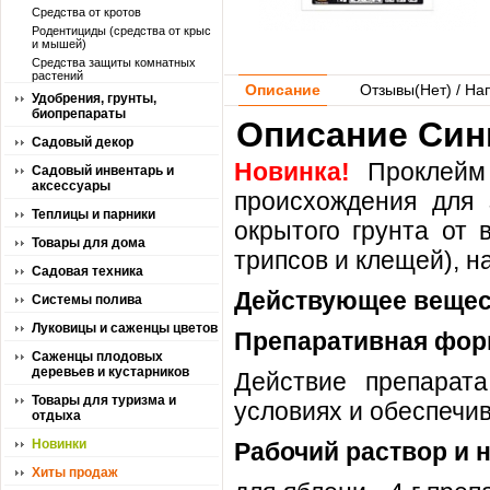
Средства от кротов
Родентициды (средства от крыс
и мышей)
Средства защиты комнатных
растений
Описание
Отзывы(
Нет
) / На
Удобрения, грунты,
биопрепараты
Описание Синг
Садовый декор
Новинка!
Проклейм
Садовый инвентарь и
аксессуары
происхождения для 
Теплицы и парники
окрытого грунта от 
Товары для дома
трипсов и клещей), н
Садовая техника
Действующее вещес
Системы полива
Луковицы и саженцы цветов
Препаративная фор
Саженцы плодовых
деревьев и кустарников
Действие препарат
Товары для туризма и
условиях и обеспечив
отдыха
Новинки
Рабочий раствор и 
Хиты продаж