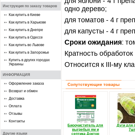
для яблони - 4 г преп
Инструкция по заказу товаров
одно дерево;
Как купить в Киеве
для томатов - 4 г пре
Как купить в Харькове
для капусты - 4 г пре
Как купить в Днепре
Как купить в Одессе
Сроки ожидания
: то
Как купить во Львове
Кратность обработок 
Как купить в Запорожье
Купить в других городах
Относится к III-му кл
Украины
ИНФОРМАЦИЯ
Оформление заказа
Сопутствующие товары
Возврат и обмен
Доставка
Оплата
Отзывы
Контакты
Биоочиститель для
Дуги для 
выгребых ям и
7шт
Другие языки
септика Доктор