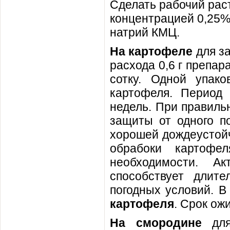
Сделать рабочий раст
концентрацией 0,25%
натрий КМЦ.
На картофеле
для за
расхода 0,6 г препар
сотку. Одной упако
картофеля. Период 
недель. При правиль
защиты от одного по
хорошей дождеустойч
обрабоки картофе
необходимости. Акт
способствует длит
погодных условий. В
картофеля
. Срок ож
На смородине
для