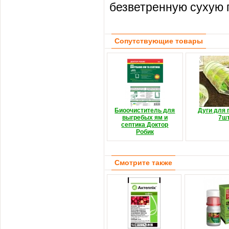
безветренную сухую п
Сопутствующие товары
Биоочиститель для
Дуги для 
выгребых ям и
7шт
септика Доктор
Робик
Смотрите также