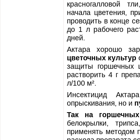
красногалловой тл
начала цветения, пр
проводить в конце се
до 1 л рабочего ра
дней.
Актара хорошо за
цветочных культур
защиты горшечных ц
растворить 4 г преп
л/100 м².
Инсектицид Актар
опрыскивания, но и
п
Так на горшечных
белокрылки, трипс
применять методом п