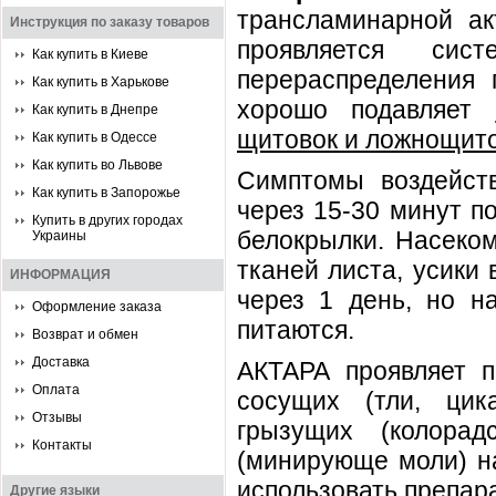
трансламинарной ак
Инструкция по заказу товаров
проявляется сист
Как купить в Киеве
перераспределения
Как купить в Харькове
хорошо подавляет
Как купить в Днепре
щитовок и ложнощито
Как купить в Одессе
Как купить во Львове
Симптомы воздейст
Как купить в Запорожье
через 15-30 минут по
Купить в других городах
белокрылки. Насеком
Украины
тканей листа, усики
ИНФОРМАЦИЯ
через 1 день, но н
Оформление заказа
питаются.
Возврат и обмен
Доставка
АКТАРА проявляет п
Оплата
сосущих (тли, цик
Отзывы
грызущих (колора
Контакты
(минирующе моли) на
использовать препара
Другие языки