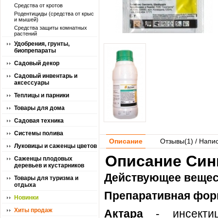
Средства от кротов
Родентициды (средства от крыс
и мышей)
Средства защиты комнатных
растений
Удобрения, грунты,
биопрепараты
Садовый декор
Садовый инвентарь и
аксессуары
Теплицы и парники
Товары для дома
Садовая техника
Системы полива
Описание
Отзывы(
1
) / Напи
Луковицы и саженцы цветов
Описание Синг
Саженцы плодовых
деревьев и кустарников
Действующее вещес
Товары для туризма и
отдыха
Препаративная фор
Новинки
Хиты продаж
Актара
- инсектици