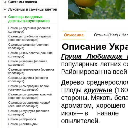
Системы полива
Луковицы и саженцы цветов
Саженцы плодовых
деревьев и кустарников
Саженцы брусники (осенняя
коллекция)
Описание
Отзывы(
Нет
) / На
Саженцы голубики и черники
(осенняя коллекция)
Описание Укр
Саженцы ежевики (осенняя
коллекция)
Саженцы жимолости (осенняя
Груша Любимица 
коллекция)
Саженцы калины (осенняя
популярных летних с
коллекция)
Саженцы крыжовника (осенняя
Районирован на всей
коллекция)
Саженцы малины (осенняя
Дерево среднерослое
коллекция)
Саженцы смородины белой
Плоды
крупные
(160
(осенняя коллекция)
Саженцы смородины красной
стороны. Мякоть бел
(осенняя коллекция)
Саженцы смородины черной
ароматом, хорошего 
(осенняя коллекция)
Саженцы фундука (осенняя
июля— ​в начале
коллекция)
опылителей.
Саженцы абрикоса
Саженцы актинидии