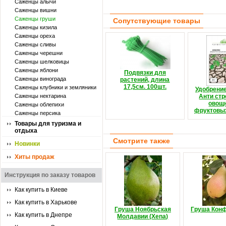
Саженцы алычи
Саженцы вишни
Саженцы груши
Сопутствующие товары
Саженцы кизила
Саженцы ореха
Саженцы сливы
Саженцы черешни
Саженцы шелковицы
Саженцы яблони
Подвязки для
Саженцы винограда
растений, длина
17,5см. 100шт.
Саженцы клубники и земляники
Удобрени
Саженцы нектарина
Анти стр
овощ
Саженцы облепихи
фруктовых
Саженцы персика
Товары для туризма и
отдыха
Смотрите также
Новинки
Хиты продаж
Инструкция по заказу товаров
Как купить в Киеве
Как купить в Харькове
Груша Ноябрьская
Груша Кон
Как купить в Днепре
Молдавии (Xena)