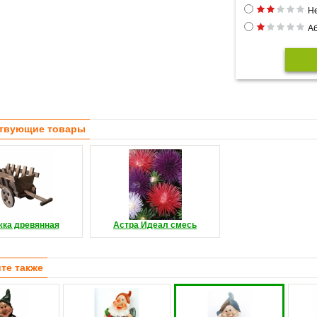
Н
Аб
твующие товары
жка древянная
Астра Идеал смесь
те также