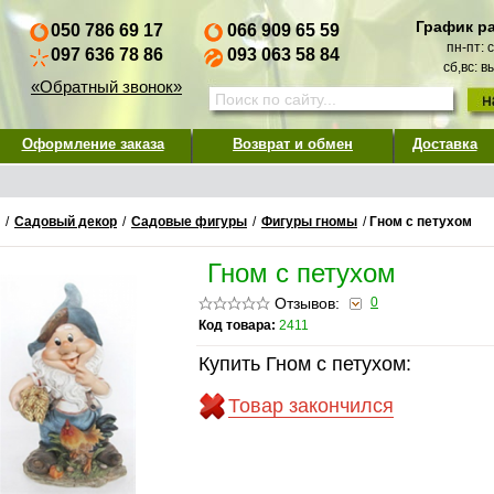
График р
050 786 69 17
066 909 65 59
пн-пт: 
097 636 78 86
093 063 58 84
сб,вс: 
«Обратный звонок»
Оформление заказа
Возврат и обмен
Доставка
/
Садовый декор
/
Садовые фигуры
/
Фигуры гномы
/
Гном с петухом
Гном с петухом
Отзывов:
0
Код товара:
2411
Купить Гном с петухом:
Товар закончился