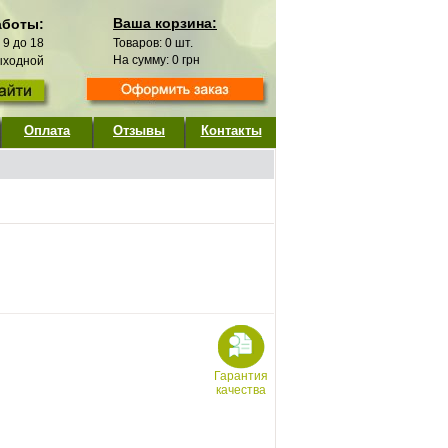
Ваша корзина:
аботы:
с 9 до 18
Товаров:
0
шт.
На сумму:
0
грн
выходной
Оплата
Отзывы
Контакты
Гарантия
качества