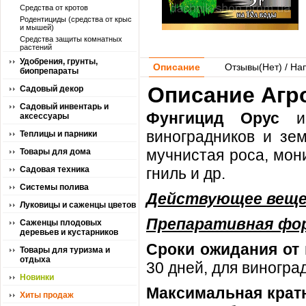
Средства от кротов
Родентициды (средства от крыс
и мышей)
Средства защиты комнатных
растений
Удобрения, грунты,
Описание
Отзывы(
Нет
) / На
биопрепараты
Описание Агро
Садовый декор
Садовый инвентарь и
Фунгицид Орус
ис
аксессуары
виноградников и зем
Теплицы и парники
мучнистая роса, мони
Товары для дома
Садовая техника
гниль и др.
Системы полива
Действующее веще
Луковицы и саженцы цветов
Препаративная фо
Саженцы плодовых
деревьев и кустарников
Сроки ожидания от 
Товары для туризма и
отдыха
30 дней, для виногра
Новинки
Максимальная кратн
Хиты продаж