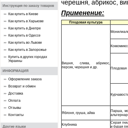
черешня, абрикос, вин
Инструкция по заказу товаров
Применение:
Как купить в Киеве
Как купить в Харькове
Плодовая культура
Как купить в Днепре
Монилиал
Как купить в Одессе
Как купить во Львове
Коккомико
Как купить в Запорожье
Купить в других городах
Украины
Вишня, слива, абрикос,
персик, черешня и др.
Плодовая 
ИНФОРМАЦИЯ
Оформление заказа
Возврат и обмен
Доставка
Курчавост
Оплата
Отзывы
Парша, мо
Яблоня, груша, айва
Контакты
альтернар
Серая гни
Клубника
Другие языки
и бурая п