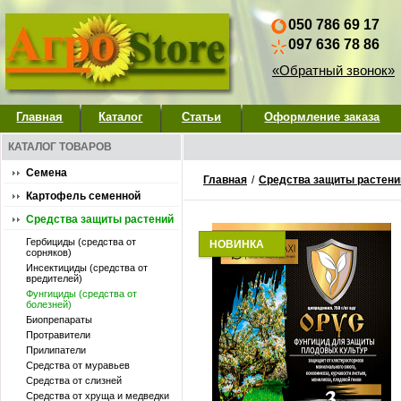
050 786 69 17
097 636 78 86
«Обратный звонок»
Главная
Каталог
Статьи
Оформление заказа
КАТАЛОГ ТОВАРОВ
Семена
Главная
/
Средства защиты растени
Картофель семенной
Средства защиты растений
Гербициды (средства от
НОВИНКА
сорняков)
Инсектициды (средства от
вредителей)
Фунгициды (средства от
болезней)
Биопрепараты
Протравители
Прилипатели
Средства от муравьев
Средства от слизней
Средства от хруща и медведки