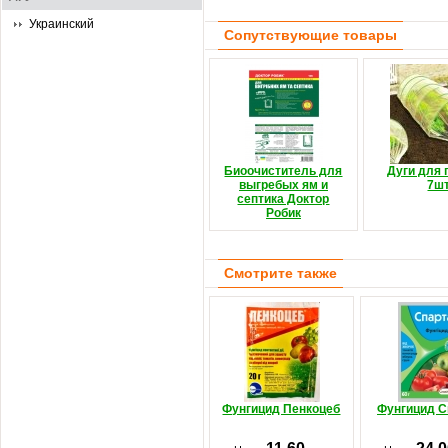
Украинский
Сопутствующие товары
Биоочиститель для
Дуги для 
выгребых ям и
7шт
септика Доктор
Робик
Смотрите также
Фунгицид Пенкоцеб
Фунгицид С