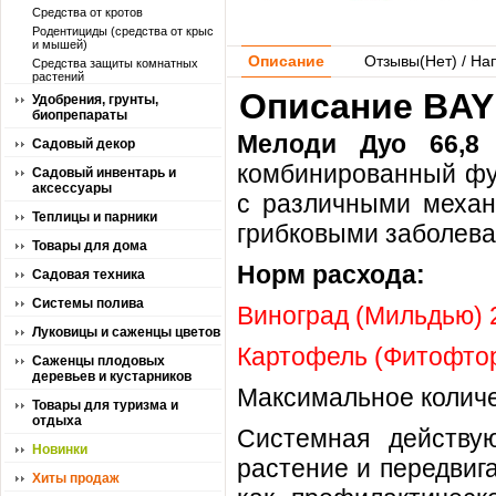
Средства от кротов
Родентициды (средства от крыс
и мышей)
Описание
Отзывы(
Нет
) / На
Средства защиты комнатных
растений
Описание BAY
Удобрения, грунты,
биопрепараты
Мелоди Дуо 66,8
Садовый декор
комбинированный фу
Садовый инвентарь и
аксессуары
с различными механ
Теплицы и парники
грибковыми заболева
Товары для дома
Норм расхода:
Садовая техника
Системы полива
Виноград (Мильдью) 2
Луковицы и саженцы цветов
Картофель (Фитофторо
Саженцы плодовых
деревьев и кустарников
Максимальное количе
Товары для туризма и
отдыха
Системная действу
Новинки
растение и передвига
Хиты продаж