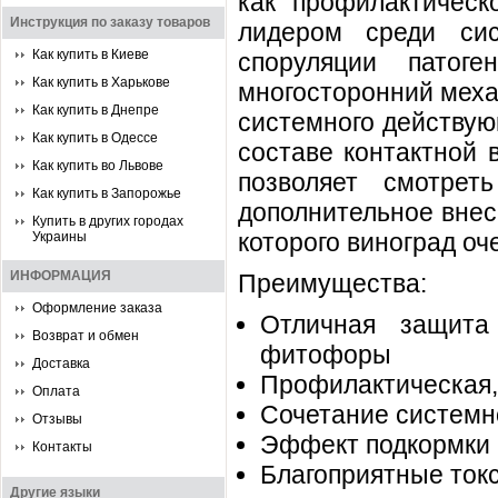
как профилактическ
Инструкция по заказу товаров
лидером среди си
Как купить в Киеве
споруляции патог
Как купить в Харькове
многосторонний меха
Как купить в Днепре
системного действующ
Как купить в Одессе
составе контактной 
Как купить во Львове
позволяет смотре
Как купить в Запорожье
дополнительное внес
Купить в других городах
которого виноград оче
Украины
ИНФОРМАЦИЯ
Преимущества:
Оформление заказа
Отличная защита
Возврат и обмен
фитофоры
Доставка
Профилактическая,
Оплата
Сочетание системно
Отзывы
Эффект подкормки 
Контакты
Благоприятные ток
Другие языки