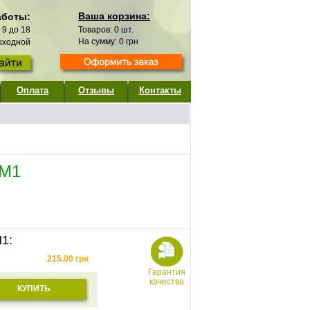
Ваша корзина:
аботы:
с 9 до 18
Товаров:
0
шт.
На сумму:
0
грн
выходной
Оплата
Отзывы
Контакты
 М1
1:
215.00
грн
Гарантия
качества
КУПИТЬ