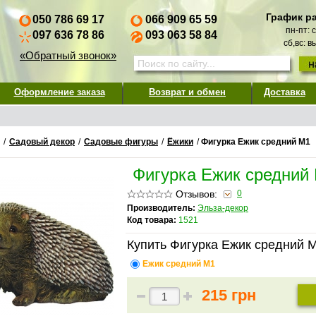
График р
050 786 69 17
066 909 65 59
пн-пт: 
097 636 78 86
093 063 58 84
сб,вс: 
«Обратный звонок»
Оформление заказа
Возврат и обмен
Доставка
/
Садовый декор
/
Садовые фигуры
/
Ёжики
/
Фигурка Ежик средний М1
Фигурка Ежик средний
Отзывов:
0
Производитель:
Эльза-декор
Код товара:
1521
Купить Фигурка Ежик средний М
Ежик средний М1
215 грн