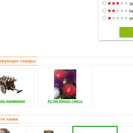
Уд
Н
Аб
твующие товары
жка древянная
Астра Идеал смесь
те также