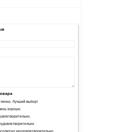
ыв
товара
лично. Лучший выбор!
ень хорошо.
овлетворительно.
еудовлетворительно
солютно неудовлетворительно