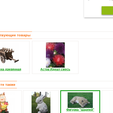
твующие товары
жка древянная
Астра Идеал смесь
те также
Фигурка "Шарпей"