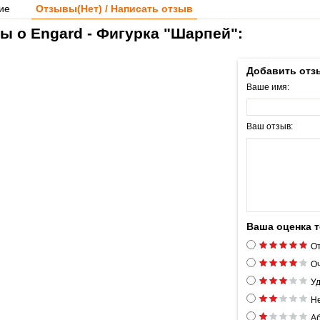
ие
Отзывы(
Нет
) / Написать отзыв
ы о Engard - Фигурка "Шарпей":
Добавить отз
Ваше имя:
Ваш отзыв:
Ваша оценка 
От
Оч
Уд
Н
Аб