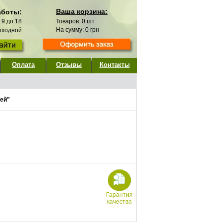
Ваша корзина:
аботы:
с 9 до 18
Товаров:
0
шт.
На сумму:
0
грн
выходной
Оплата
Отзывы
Контакты
ей"
Гарантия
качества