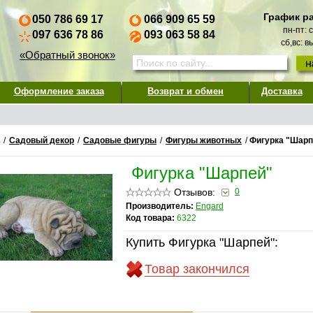
График р
050 786 69 17
066 909 65 59
пн-пт: 
097 636 78 86
093 063 58 84
сб,вс: 
«Обратный звонок»
Оформление заказа
Возврат и обмен
Доставка
/
Садовый декор
/
Садовые фигуры
/
Фигуры животных
/
Фигурка "Шарп
Фигурка "Шарпей"
Отзывов:
0
Производитель:
Engard
Код товара:
6322
Купить Фигурка "Шарпей":
Товар закончился