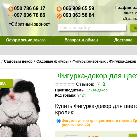
График р
050 786 69 17
066 909 65 59
пн-пт: 
097 636 78 86
093 063 58 84
сб,вс: 
«Обратный звонок»
Оформление заказа
Возврат и обмен
Доставка
/
Садовый декор
/
Садовые фигуры
/
Фигуры животных
/
Фигурка-декор
Фигурка-декор для цве
НКА
Отзывов:
0
Производитель:
Эльза-декор
Код товара:
9424
Купить Фигурка-декор для цвет
Кролик:
Фигурка-декор для цветочного горшка К
(черно - белый)