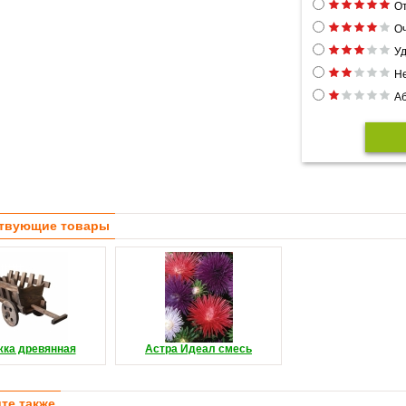
От
Оч
Уд
Н
Аб
твующие товары
жка древянная
Астра Идеал смесь
те также