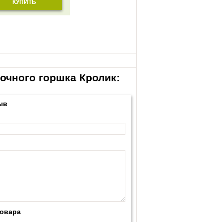
КУПИТЬ
точного горшка Кролик:
ыв
товара