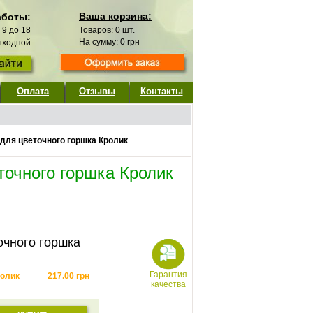
Ваша корзина:
аботы:
с 9 до 18
Товаров:
0
шт.
На сумму:
0
грн
выходной
Оплата
Отзывы
Контакты
 для цветочного горшка Кролик
точного горшка Кролик
очного горшка
Гарантия
ролик
217.00
грн
качества