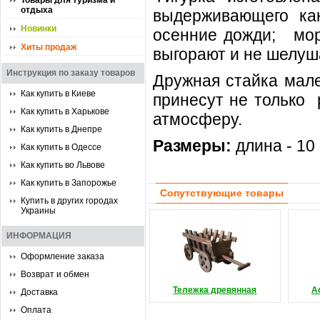
Товары для туризма и
отдыха
выдерживающего ка
Новинки
осенние дожди; мор
Хиты продаж
выгорают и не шелуш
Инструкция по заказу товаров
Дружная стайка мал
Как купить в Киеве
принесут не только 
Как купить в Харькове
атмосферу.
Как купить в Днепре
Размеры:
длина - 10 
Как купить в Одессе
Как купить во Львове
Как купить в Запорожье
Сопутствующие товары
Купить в других городах
Украины
ИНФОРМАЦИЯ
Оформление заказа
Возврат и обмен
Тележка древянная
А
Доставка
Оплата