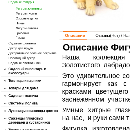
Садовые фигуры
Фигуры животных
Фигуры гномы
Озорные детки
Птицы
Фигуры ангелы
Грибочки
Описание
Отзывы(
Нет
) / На
Ёжики
Садовые фонтаны
Описание Фиг
Декор для пруда
Декоративное зеленое покрытие
Наша коллекция 
Новогодний декор
Садовые светильники
Золотистого лабрадо
Садовый инвентарь и
аксессуары
Это удивительное со
Теплицы и парники
гармонирует как с 
Товары для дома
красками цветуще
Садовая техника
заснеженном участке
Системы полива
Умные хитрые глазк
Луковицы и саженцы цветов
на нас, и руки сами 
Саженцы плодовых
деревьев и кустарников
Фигурка изготовле