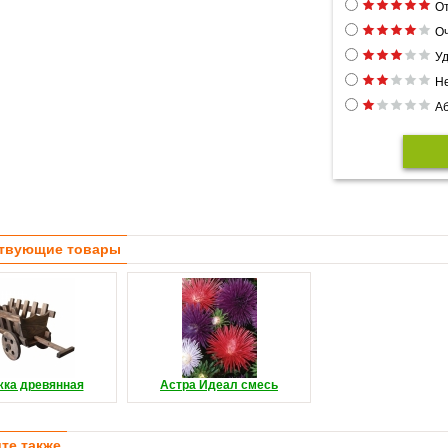
От
Оч
Уд
Н
Аб
твующие товары
жка древянная
Астра Идеал смесь
те также