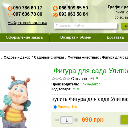
График р
050 786 69 17
066 909 65 59
пн-пт: 
097 636 78 86
093 063 58 84
сб,вс: 
«Обратный звонок»
Оформление заказа
Возврат и обмен
Доставка
/
Садовый декор
/
Садовые фигуры
/
Фигуры животных
/
Фигура для са
Фигура для сада Улитк
Отзывов:
0
Производитель:
Эльза-декор
Код товара:
7978
Купить Фигура для сада Улитка
Размер:1 шт
690 грн