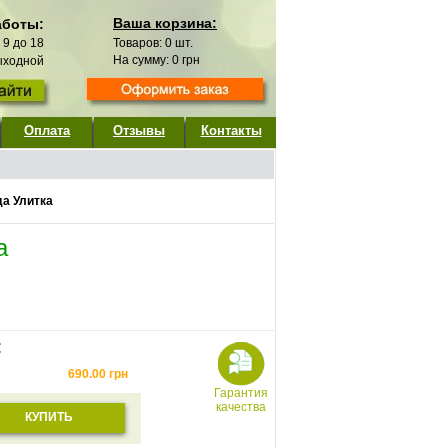
Ваша корзина:
аботы:
с 9 до 18
Товаров:
0
шт.
На сумму:
0
грн
выходной
Оплата
Отзывы
Контакты
да Улитка
а
:
690.00
грн
Гарантия
качества
КУПИТЬ