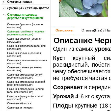
Системы полива
Луковицы и саженцы цветов
Саженцы плодовых
деревьев и кустарников
Саженцы брусники (осенняя
коллекция)
Описание
Отзывы(
Нет
) / На
Саженцы голубики и черники
(осенняя коллекция)
Описание Чер
Саженцы ежевики (осенняя
коллекция)
Саженцы жимолости (осенняя
Один из самых
урож
коллекция)
Саженцы калины (осенняя
коллекция)
Куст
крупный, си
Саженцы крыжовника (осенняя
раскидистый, побеги
коллекция)
Саженцы малины (осенняя
чему обеспечивается
коллекция)
Саженцы смородины белой
не требуется частая 
(осенняя коллекция)
Саженцы смородины красной
(осенняя коллекция)
Созревает
в середин
Саженцы смородины черной
(осенняя коллекция)
Урожай
4-6 кг с куста
Саженцы фундука (осенняя
коллекция)
Саженцы абрикоса
Плоды
крупные (18
Саженцы актинидии