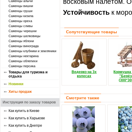
восковым налётом. О
Саженцы алычи
Саженцы вишни
Устойчивость
к мор
Саженцы груши
Саженцы кизила
Саженцы ореха
Саженцы сливы
Саженцы черешни
Сопутствующие товары
Саженцы шелковицы
Саженцы яблони
Саженцы винограда
Саженцы клубники и земляники
Саженцы нектарина
Саженцы облепихи
Саженцы персика
Ведерко на 3х
Кормушка 
Товары для туризма и
колесах
"Берёз
отдыха
(300*30
Новинки
Хиты продаж
Смотрите также
Инструкция по заказу товаров
Как купить в Киеве
Как купить в Харькове
Как купить в Днепре