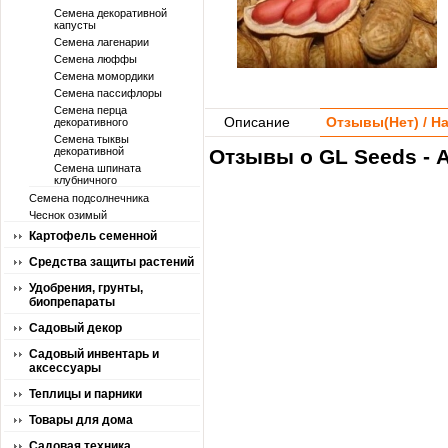
Семена декоративной
капусты
Семена лагенарии
Семена люффы
Семена момордики
Семена пассифлоры
Семена перца
Описание
Отзывы(
Нет
) / 
декоративного
Семена тыквы
декоративной
Отзывы о GL Seeds - 
Семена шпината
клубничного
Семена подсолнечника
Чеснок озимый
Картофель семенной
Средства защиты растений
Удобрения, грунты,
биопрепараты
Садовый декор
Садовый инвентарь и
аксессуары
Теплицы и парники
Товары для дома
Садовая техника