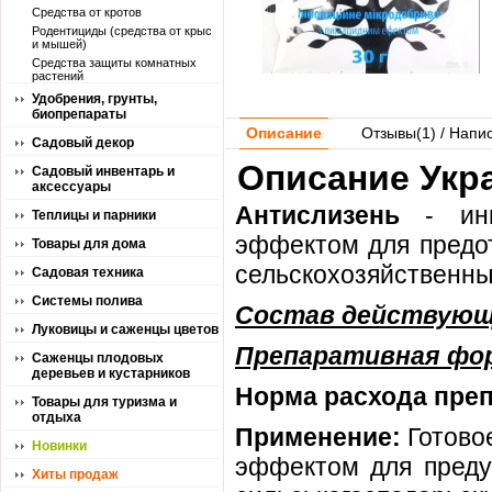
Средства от кротов
Родентициды (средства от крыс
и мышей)
Средства защиты комнатных
растений
Удобрения, грунты,
биопрепараты
Описание
Отзывы(
1
) / Напи
Садовый декор
Описание Укра
Садовый инвентарь и
аксессуары
Антислизень
- ин
Теплицы и парники
эффектом для предот
Товары для дома
сельскохозяйственны
Садовая техника
Системы полива
Состав действующ
Луковицы и саженцы цветов
Препаративная фо
Саженцы плодовых
деревьев и кустарников
Норма расхода преп
Товары для туризма и
отдыха
Применение:
Готово
Новинки
эффектом для преду
Хиты продаж