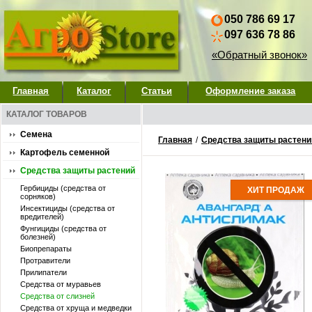
050 786 69 17
097 636 78 86
«Обратный звонок»
Главная
Каталог
Статьи
Оформление заказа
КАТАЛОГ ТОВАРОВ
Семена
Главная
/
Средства защиты растени
Картофель семенной
Средства защиты растений
Гербициды (средства от
ХИТ ПРОДАЖ
сорняков)
Инсектициды (средства от
вредителей)
Фунгициды (средства от
болезней)
Биопрепараты
Протравители
Прилипатели
Средства от муравьев
Средства от слизней
Средства от хруща и медведки