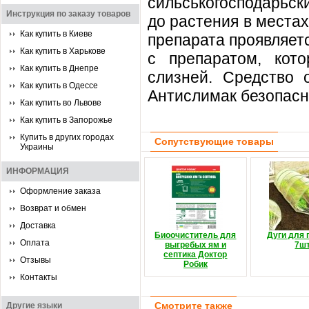
сильськогосподарьск
Инструкция по заказу товаров
до растения в места
Как купить в Киеве
препарата проявляетс
Как купить в Харькове
с препаратом, кот
Как купить в Днепре
слизней. Средство 
Как купить в Одессе
Антислимак безопасн
Как купить во Львове
Как купить в Запорожье
Купить в других городах
Сопутствующие товары
Украины
ИНФОРМАЦИЯ
Оформление заказа
Возврат и обмен
Доставка
Биоочиститель для
Дуги для 
Оплата
выгребых ям и
7шт
септика Доктор
Отзывы
Робик
Контакты
Смотрите также
Другие языки