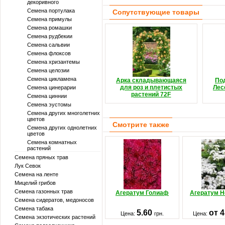
декоривного
Семена портулака
Сопутствующие товары
Семена примулы
Семена ромашки
Семена рудбекии
Семена сальвии
Семена флоксов
Семена хризантемы
Семена целозии
Семена цикламена
Арка складывающаяся
По
для роз и плетистых
Лес
Семена цинерарии
растений 72F
Семена циннии
Семена эустомы
Семена других многолетних
цветов
Смотрите также
Семена других однолетних
цветов
Семена комнатных
растений
Семена пряных трав
Лук Севок
Семена на ленте
Мицелий грибов
Семена газонных трав
Агератум Голиаф
Агератум Н
Семена сидератов, медоносов
Семена табака
5.60
от 
Цена:
грн.
Цена:
Семена экзотических растений