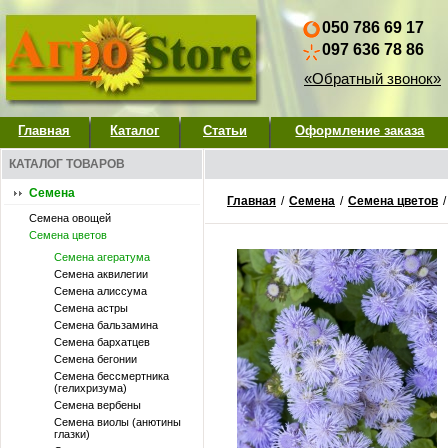
050 786 69 17
097 636 78 86
«Обратный звонок»
Главная
Каталог
Статьи
Оформление заказа
КАТАЛОГ ТОВАРОВ
Семена
Главная
/
Семена
/
Семена цветов
Семена овощей
Семена цветов
Семена агератума
Семена аквилегии
Семена алиссума
Семена астры
Семена бальзамина
Семена бархатцев
Семена бегонии
Семена бессмертника
(гелихризума)
Семена вербены
Семена виолы (анютины
глазки)