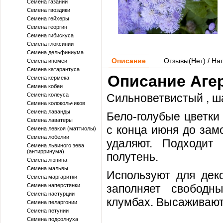
Семена газании
Семена гвоздики
Семена гейхеры
Семена георгин
Семена гибискуса
Семена глоксинии
Семена дельфиниума
Описание
Отзывы(
Нет
) / На
Семена ипомеи
Семена катарантуса
Описание Аге
Семена кермека
Семена кобеи
Семена колеуса
Сильноветвистый , ш
Семена колокольчиков
Семена лаванды
Бело-голубые цветки
Семена лаватеры
с конца июня до зам
Семена левкоя (маттиолы)
Семена лобелии
удаляют. Подходит
Семена львиного зева
(антирринума)
полутень.
Семена люпина
Семена мальвы
Используют для дек
Семена маргаритки
Семена наперстянки
заполняет свободн
Семена настурции
клумбах. Высаживают
Семена пеларгонии
Семена петунии
Семена подсолнуха