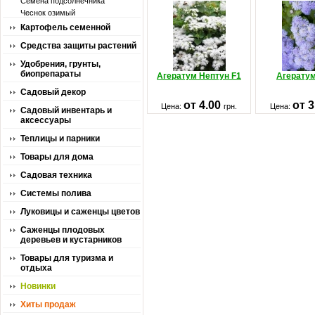
Семена подсолнечника
Чеснок озимый
Картофель семенной
Средства защиты растений
Удобрения, грунты,
биопрепараты
Агератум Нептун F1
Агерату
Садовый декор
от 4.00
от 
Цена:
грн.
Цена:
Садовый инвентарь и
аксессуары
Теплицы и парники
Товары для дома
Садовая техника
Системы полива
Луковицы и саженцы цветов
Саженцы плодовых
деревьев и кустарников
Товары для туризма и
отдыха
Новинки
Хиты продаж