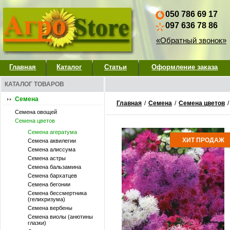
050 786 69 17
097 636 78 86
«Обратный звонок»
Главная
Каталог
Статьи
Оформление заказа
КАТАЛОГ ТОВАРОВ
Семена
Главная
/
Семена
/
Семена цветов
Семена овощей
Семена цветов
Семена агератума
ХИТ ПРОДАЖ
Семена аквилегии
Семена алиссума
Семена астры
Семена бальзамина
Семена бархатцев
Семена бегонии
Семена бессмертника
(гелихризума)
Семена вербены
Семена виолы (анютины
глазки)