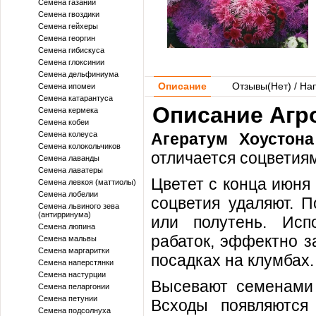
Семена газании
Семена гвоздики
Семена гейхеры
Семена георгин
Семена гибискуса
Семена глоксинии
Семена дельфиниума
Описание
Отзывы(
Нет
) / На
Семена ипомеи
Семена катарантуса
Описание Агро
Семена кермека
Семена кобеи
Семена колеуса
Агератум Хоустона
Семена колокольчиков
отличается соцветиям
Семена лаванды
Семена лаватеры
Цветет с конца июня
Семена левкоя (маттиолы)
Семена лобелии
соцветия удаляют. П
Семена львиного зева
(антирринума)
или полутень. Исп
Семена люпина
рабаток, эффектно з
Семена мальвы
Семена маргаритки
посадках на клумбах
Семена наперстянки
Семена настурции
Высевают семенами 
Семена пеларгонии
Семена петунии
Всходы появляются
Семена подсолнуха