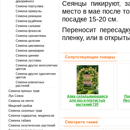
декоривного
Сеянцы пикируют, з
Семена портулака
место в мае после то
Семена примулы
Семена ромашки
посадке 15-20 см.
Семена рудбекии
Семена сальвии
Переносит пересадк
Семена флоксов
Семена хризантемы
пленку, или в открыты
Семена целозии
Семена цикламена
Семена цинерарии
Семена циннии
Сопутствующие товары
Семена эустомы
Семена других многолетних
цветов
Семена других однолетних
цветов
Семена комнатных
растений
Семена пряных трав
Лук Севок
Арка складывающаяся
По
для роз и плетистых
Лес
Семена на ленте
растений 72F
Мицелий грибов
Семена газонных трав
Семена сидератов, медоносов
Семена табака
Смотрите также
Семена экзотических растений