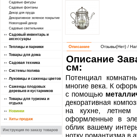
Садовые фигуры
Садовые фонтаны
Декор для пруда
Декоративное зеленое покрытие
Новогодний декор
Садовые светильники
Садовый инвентарь и
аксессуары
Описание
Отзывы(
Нет
) / На
Теплицы и парники
Товары для дома
Описание Зав
Садовая техника
см:
Системы полива
Потенциал комнатн
Луковицы и саженцы цветов
многие века. К офор
Саженцы плодовых
деревьев и кустарников
с помощью
металли
Товары для туризма и
декоративная композ
отдыха
на кухне, летнем
Новинки
оформленные в элег
Хиты продаж
облик вашему интерь
Инструкция по заказу товаров
нотку романтизма в 