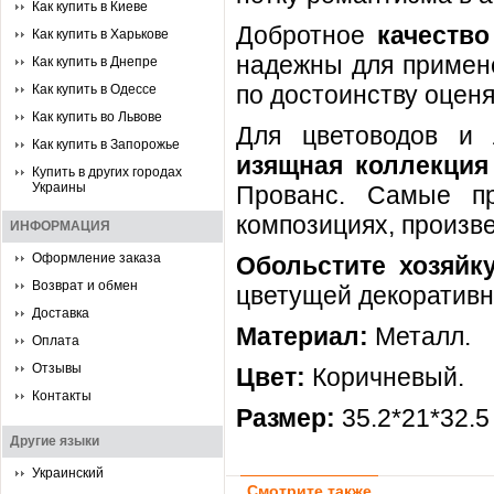
Как купить в Киеве
Добротное
качество
Как купить в Харькове
надежны для примене
Как купить в Днепре
по достоинству оценя
Как купить в Одессе
Как купить во Львове
Для цветоводов и 
Как купить в Запорожье
изящная коллекция
Купить в других городах
Украины
Прованс. Самые п
композициях, произве
ИНФОРМАЦИЯ
Оформление заказа
Обольстите хозяйк
Возврат и обмен
цветущей декоративн
Доставка
Материал:
Металл.
Оплата
Отзывы
Цвет:
Коричневый.
Контакты
Размер:
35.2*21*32.5
Другие языки
Украинский
Смотрите также