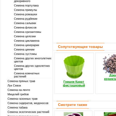
декоривного
Семена портулака
Семена примулы
Семена ромашки
Семена рудбекии
Семена сальвии
Семена флоксов
Семена хризантемы
Семена целозии
Семена цикламена
Семена цинерарии
Сопутствующие товары
Семена циннии
Семена эустомы
Семена других многолетних
цветов
Семена других однолетних
цветов
Семена комнатных
Дре
растений
керамз
Семена пряных трав
Горшок Карат
фисташковый
Лук Севок
Семена на ленте
Мицелий грибов
Семена газонных трав
Семена сидератов, медоносов
Смотрите также
Семена табака
Семена экзотических растений