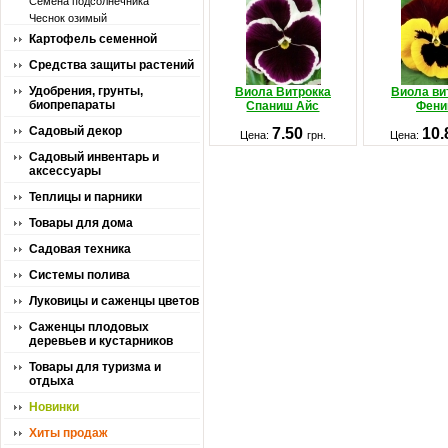
Семена подсолнечника
Чеснок озимый
Картофель семенной
Средства защиты растений
Удобрения, грунты,
Виола Витрокка
Виола ви
биопрепараты
Спаниш Айс
Фени
Садовый декор
7.50
10
Цена:
грн.
Цена:
Садовый инвентарь и
аксессуары
Теплицы и парники
Товары для дома
Садовая техника
Системы полива
Луковицы и саженцы цветов
Саженцы плодовых
деревьев и кустарников
Товары для туризма и
отдыха
Новинки
Хиты продаж