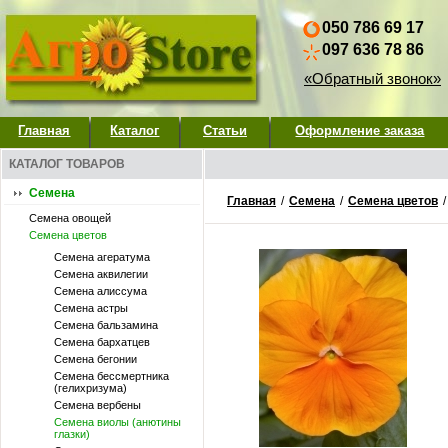
050 786 69 17
097 636 78 86
«Обратный звонок»
Главная
Каталог
Статьи
Оформление заказа
КАТАЛОГ ТОВАРОВ
Семена
Главная
/
Семена
/
Семена цветов
Семена овощей
Семена цветов
Семена агератума
Семена аквилегии
Семена алиссума
Семена астры
Семена бальзамина
Семена бархатцев
Семена бегонии
Семена бессмертника
(гелихризума)
Семена вербены
Семена виолы (анютины
глазки)