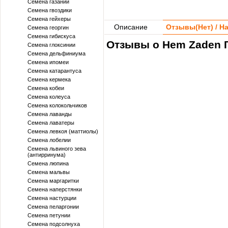
Семена газании
Семена гвоздики
Семена гейхеры
Описание
Отзывы(
Нет
) / 
Семена георгин
Семена гибискуса
Отзывы о Hem Zaden Г
Семена глоксинии
Семена дельфиниума
Семена ипомеи
Семена катарантуса
Семена кермека
Семена кобеи
Семена колеуса
Семена колокольчиков
Семена лаванды
Семена лаватеры
Семена левкоя (маттиолы)
Семена лобелии
Семена львиного зева
(антирринума)
Семена люпина
Семена мальвы
Семена маргаритки
Семена наперстянки
Семена настурции
Семена пеларгонии
Семена петунии
Семена подсолнуха