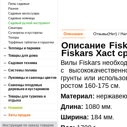
Пилы садовые
Разное
Садовые аксессуары
Садовые ножницы
Садовый ручной инструмент
Секаторы
Сучкорезы и кусторезы
Описание
Отзывы(
Нет
) / На
Топоры
Описание Fis
Торфяные таблетки и горшочки
Теплицы и парники
Fiskars Xact с
Товары для дома
Вилы Fiskars необхо
Садовая техника
с высококачественн
Системы полива
грунты или использо
Луковицы и саженцы цветов
ростом 160-175 см.
Саженцы плодовых
деревьев и кустарников
Материал:
нержавею
Товары для туризма и
отдыха
Длина:
1080 мм.
Новинки
Хиты продаж
Ширина:
184 мм.
Инструкция по заказу товаров