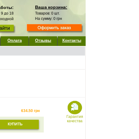
Ваша корзина:
аботы:
с 9 до 18
Товаров:
0
шт.
На сумму:
0
грн
выходной
Оплата
Отзывы
Контакты
634.50
грн
Гарантия
качества
КУПИТЬ