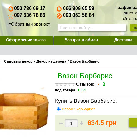
График р
050 786 69 17
066 909 65 59
пн-пт: 
097 636 78 86
093 063 58 84
сб,вс: 
«Обратный звонок»
Оформление заказа
Возврат и обмен
Доставка
/
Садовый декор
/
Декор из дерева
/
Вазон Барбарис
Вазон Барбарис
Отзывов:
0
Код товара:
1354
Купить Вазон Барбарис:
Вазон "Барбарис"
634.5 грн