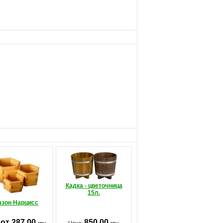
Кадка - цветочница
15л.
азон Нарцисс
от 287.00
850.00