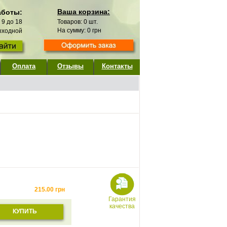
Ваша корзина:
аботы:
с 9 до 18
Товаров:
0
шт.
На сумму:
0
грн
выходной
Оплата
Отзывы
Контакты
215.00
грн
Гарантия
качества
КУПИТЬ