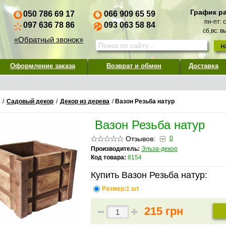
График р
050 786 69 17
066 909 65 59
пн-пт: 
097 636 78 86
093 063 58 84
сб,вс: 
«Обратный звонок»
Оформление заказа
Возврат и обмен
Доставка
/
Садовый декор
/
Декор из дерева
/
Вазон Резьба натур
Вазон Резьба натур
Отзывов:
0
Производитель:
Эльза-декор
Код товара:
8154
Купить Вазон Резьба натур:
Размер:1 шт
215 грн