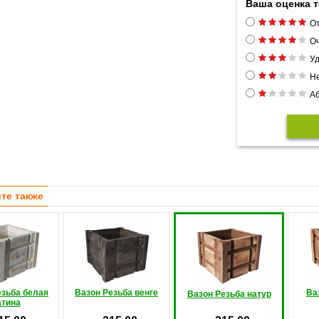
Ваша оценка 
От
Оч
Уд
Н
Аб
те также
езьба белая
Вазон Резьба венге
Ва
Вазон Резьба натур
атина