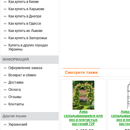
Как купить в Киеве
Как купить в Харькове
Как купить в Днепре
Как купить в Одессе
Как купить во Львове
Как купить в Запорожье
Купить в других городах
Украины
ИНФОРМАЦИЯ
Оформление заказа
Смотрите также
Возврат и обмен
Доставка
Оплата
Отзывы
Контакты
Арка
Арка
складывающаяся для
складыва
Другие языки
роз и плетистых
роз и п
растений 72F
расте
Украинский