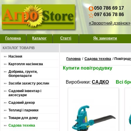
050 786 69 17
097 636 78 86
«Зворотний дзвінок»
Головна
Каталог
Статті
Як замовити
КАТАЛОГ ТОВАРІВ
Насіння
Головна
/
Садова техніка
/
Повітрод
Картопля насіннєва
Купити повітродувку
Добрива, грунти,
біопрепарати
Виробники:
САДКО
Всі б
Засоби захисту рослин
Садовий інвентар і
аксесуари
Садовий декор
Теплиці і парники
Товари для дому
Садова техніка