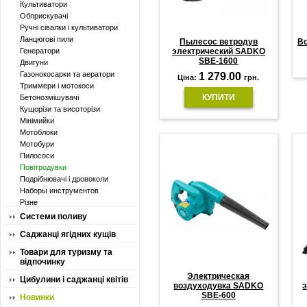
Культиватори
Обприскувачі
Ручні сівалки і культиватори
Ланцюгові пили
Пылесос ветродув
Во
Генератори
электрический SADKO
SBE-1600
Двигуни
Газонокосарки та аератори
1 279.00
Ціна:
грн.
Триммери і мотокоси
КУПИТИ
Бетонозмішувачі
Кущорізи та висоторізи
Мінімийки
Мотоблоки
Мотобури
Пилососи
Повітродувки
Подрібнювачі і дровоколи
Наборы инструментов
Різне
Системи поливу
Саджанці ягідних кущів
Товари для туризму та
відпочинку
Электрическая
Цибулини і саджанці квітів
воздуходувка SADKO
SBE-600
Новинки