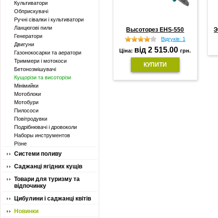
Культиватори
Обприскувачі
Ручні сівалки і культиватори
Ланцюгові пили
Высоторез EHS-550
Э
Генератори
Відгуків: 1
Двигуни
від 2 515.00
Ціна:
грн.
Газонокосарки та аератори
Триммери і мотокоси
КУПИТИ
Бетонозмішувачі
Кущорізи та висоторізи
Мінімийки
Мотоблоки
Мотобури
Пилососи
Повітродувки
Подрібнювачі і дровоколи
Наборы инструментов
Різне
Системи поливу
Саджанці ягідних кущів
Товари для туризму та
відпочинку
Цибулини і саджанці квітів
Новинки