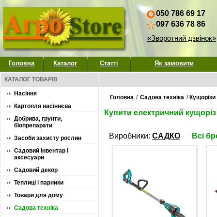
050 786 69 17
097 636 78 86
«Зворотний дзвінок»
Головна
Каталог
Статті
Як замовити
КАТАЛОГ ТОВАРІВ
Насіння
Головна
/
Садова техніка
/
Кущорізи 
Картопля насіннєва
Купити електричний кущоріз 
Добрива, грунти,
біопрепарати
Виробники:
САДКО
Всі б
Засоби захисту рослин
Садовий інвентар і
аксесуари
Садовий декор
Теплиці і парники
Товари для дому
Садова техніка