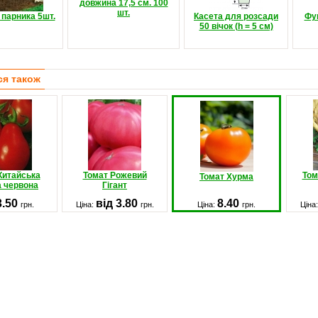
довжина 17,5 см. 100
шт.
 парника 5шт.
Касета для розсади
Фу
50 вічок (h = 5 см)
ся також
Китайська
Томат Рожевий
Том
Томат Хурма
а червона
Гігант
3.50
від 3.80
8.40
грн.
Ціна:
грн.
Ціна:
грн.
Ціна