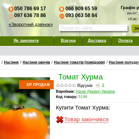
Графік 
050 786 69 17
066 909 65 59
пн-пт:
097 636 78 86
093 063 58 84
сб,вс:
«Зворотний дзвінок»
Як замовити
Відгуки
Доставка
Оплата
/
Насіння
/
Насіння овочів
/
Насіння томатів (помідорів)
/
Насіння полуде
Томат Хурма
ХІТ ПРОДАЖ
Відгуків:
0
Виробник:
Наско (Nasko) Україна
Код товару:
5148
Купити Томат Хурма:
Товар закінчився