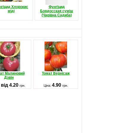
нгіцид Хлорокис
Фунгіцид
міді
Бордосская суміш
(Чарівна Садиба)
ат Малиновий
Томат Вернісаж
Дзвін
від 4.20
4.90
:
грн.
Ціна:
грн.