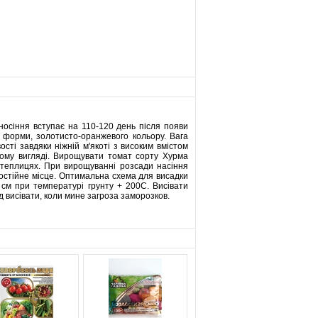
носіння вступає на 110-120 день після появи
ї форми, золотисто-оранжевого кольору. Вага
сті завдяки ніжній м'якоті з високим вмістом
іжому вигляді. Вирощувати томат сорту Хурма
х теплицях. При вирощуванні розсади насіння
 постійне місце. Оптимальна схема для висадки
 см при температурі грунту + 200С. Висівати
ід висівати, коли мине загроза заморозков.