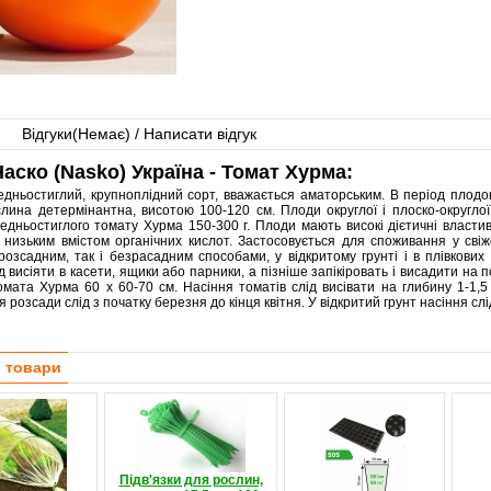
Відгуки(
Немає
) / Написати відгук
аско (Nasko) Україна - Томат Хурма:
едньостиглий, крупноплідний сорт, вважається аматорським. В період плодо
слина детермінантна, висотою 100-120 см. Плоди округлої і плоско-округло
едньостиглого томату Хурма 150-300 г. Плоди мають високі дієтичні властиво
і низьким вмістом органічних кислот. Застосовується для споживання у св
розсадним, так і безрасадним способами, у відкритому грунті і в плівкови
д висіяти в касети, ящики або парники, а пізніше запікіровать і висадити на
мата Хурма 60 х 60-70 см. Насіння томатів слід висівати на глибину 1-1,5
я розсади слід з початку березня до кінця квітня. У відкритий грунт насіння сл
і товари
Підв'язки для рослин,