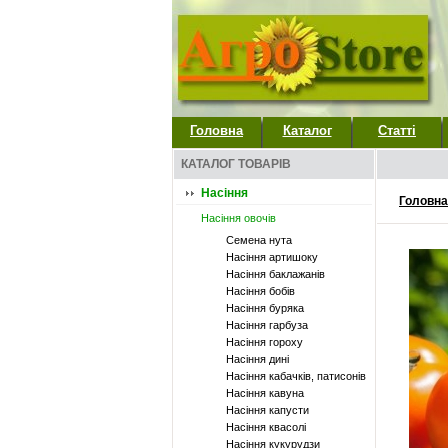
Головна
Каталог
Статті
КАТАЛОГ ТОВАРІВ
Насіння
Головна
Насіння овочів
Семена нута
Насіння артишоку
Насіння баклажанів
Насіння бобів
Насіння буряка
Насіння гарбуза
Насіння гороху
Насіння дині
Насіння кабачків, патисонів
Насіння кавуна
Насіння капусти
Насіння квасолі
Насіння кукурудзи