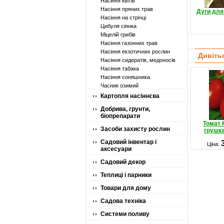
Насіння квітів
Насіння пряних трав
Дуги для
Насіння на стрічці
Цибуля сіянка
Міцелій грибів
Насіння газонних трав
Насіння екзотичних рослин
Дивіть
Насіння сидератів, медоносів
Насіння табака
Насіння соняшника
Часник озимий
Картопля насіннєва
Добрива, грунти,
біопрепарати
Томат 
Засоби захисту рослин
грушк
Садовий інвентар і
Ціна:
аксесуари
Садовий декор
Теплиці і парники
Товари для дому
Садова техніка
Системи поливу