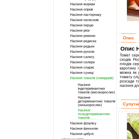
Насіння моркви
Насіння огірків
Насіння пастернаку
Насіння патисонів
Насіння перцю
Насіння ріпи
Насіння ревеню
Опис
Насіння редиски
Насіння редьки
Опис Н
Насіння руколи
Томат сер
Насіння салату
сходів. Ро
Насіння селери
плодів сер
Насіння спаржі
каротину 
можна як 
Насіння суниці
томату слі
Насіння томатів (помідорів)
розсади то
Насіння
насіння дл
індетермінантних
томатів (високорослих)
Насіння
детермінантних томатів
Супутн
(низькорослих)
Насіння
полудетермінантних
томатів
Насіння фізалісу
Насіння фенхелю
Насіння цибулі