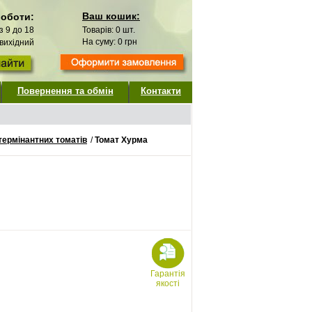
Ваш кошик:
роботи:
 з 9 до 18
Товарів:
0
шт.
На суму:
0
грн
 вихідний
Повернення та обмін
Контакти
термінантних томатів
/
Томат Хурма
Гарантія
якості