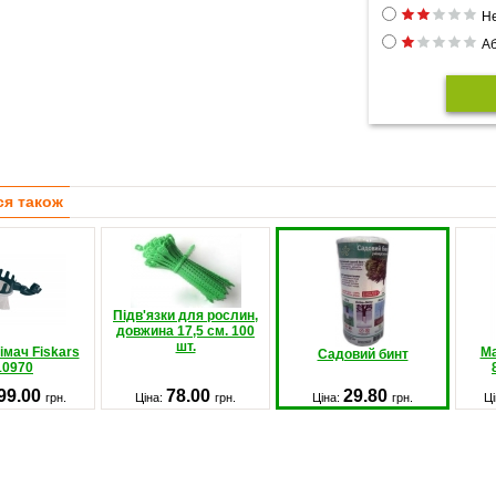
Не
Аб
ся також
Підв'язки для рослин,
довжина 17,5 см. 100
шт.
мач Fiskars
Ма
Садовий бинт
10970
99.00
78.00
29.80
грн.
Ціна:
грн.
Ціна:
грн.
Ці