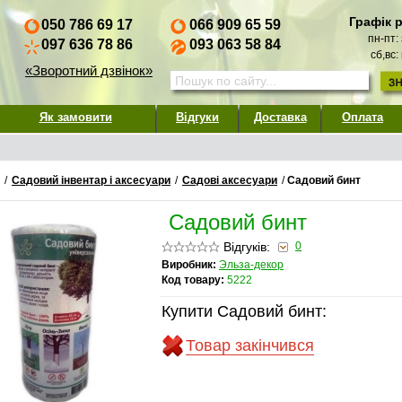
Графік 
050 786 69 17
066 909 65 59
пн-пт:
097 636 78 86
093 063 58 84
сб,вс:
«Зворотний дзвінок»
Як замовити
Відгуки
Доставка
Оплата
/
Садовий інвентар і аксесуари
/
Садові аксесуари
/
Садовий бинт
Садовий бинт
Відгуків:
0
Виробник:
Эльза-декор
Код товару:
5222
Купити Садовий бинт:
Товар закінчився