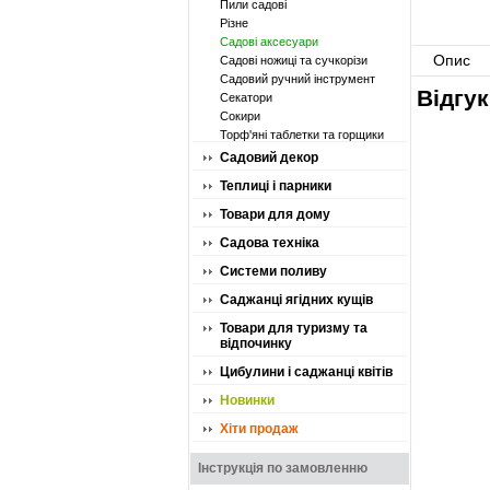
Пили садові
Різне
Садові аксесуари
Опис
Садові ножиці та сучкорізи
Садовий ручний інструмент
Відгук
Секатори
Сокири
Торф'яні таблетки та горщики
Садовий декор
Теплиці і парники
Товари для дому
Садова техніка
Системи поливу
Саджанці ягідних кущів
Товари для туризму та
відпочинку
Цибулини і саджанці квітів
Новинки
Хіти продаж
Інструкція по замовленню