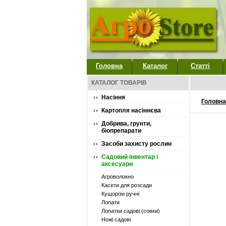
Головна
Каталог
Статті
КАТАЛОГ ТОВАРІВ
Насіння
Головна
Картопля насіннєва
Добрива, грунти,
біопрепарати
Засоби захисту рослин
Садовий інвентар і
аксесуари
Агроволокно
Касети для розсади
Кущорізи ручні
Лопати
Лопатки садові (совки)
Ножі садові