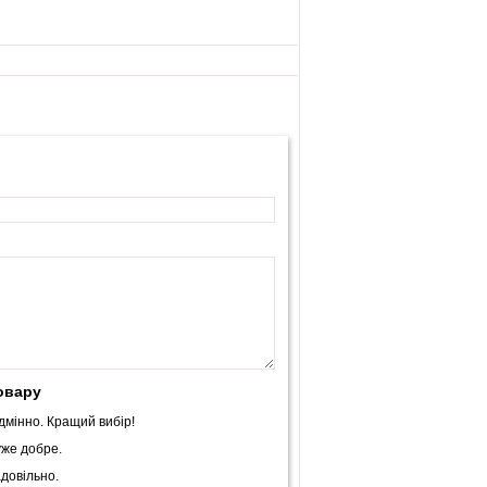
овару
дмінно. Кращий вибір!
же добре.
довільно.