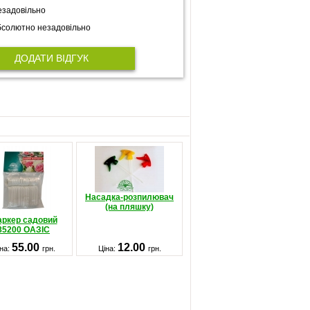
задовільно
солютно незадовільно
ДОДАТИ ВІДГУК
Насадка-розпилювач
(на пляшку)
ркер садовий
85200 ОАЗIС
55.00
12.00
на:
грн.
Ціна:
грн.