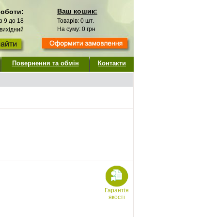
Ваш кошик:
роботи:
 з 9 до 18
Товарів:
0
шт.
На суму:
0
грн
 вихідний
Повернення та обмін
Контакти
Гарантія
якості