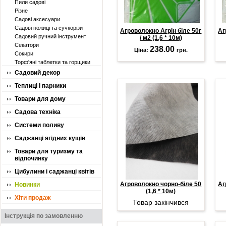
Пили садові
Різне
Садові аксесуари
Садові ножиці та сучкорізи
Агроволокно Агрін біле 50г
Аг
Садовий ручний інструмент
/ м2 (1,6 * 10м)
Секатори
238.00
Ціна:
грн.
Сокири
Торф'яні таблетки та горщики
Садовий декор
Теплиці і парники
Товари для дому
Садова техніка
Системи поливу
Саджанці ягідних кущів
Товари для туризму та
відпочинку
Цибулини і саджанці квітів
Агроволокно чорно-біле 50
Аг
Новинки
(1,6 * 10м)
Хіти продаж
Товар закінчився
Інструкція по замовленню