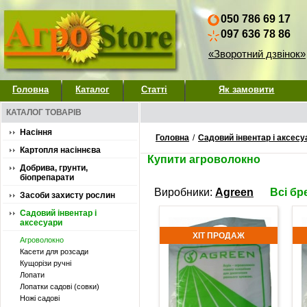
050 786 69 17
097 636 78 86
«Зворотний дзвінок»
Головна
Каталог
Статті
Як замовити
КАТАЛОГ ТОВАРІВ
Насіння
Головна
/
Садовий інвентар і аксесу
Картопля насіннєва
Купити агроволокно
Добрива, грунти,
біопрепарати
Виробники:
Agreen
Всі бр
Засоби захисту рослин
Садовий інвентар і
аксесуари
ХІТ ПРОДАЖ
Агроволокно
Касети для розсади
Кущорізи ручні
Лопати
Лопатки садові (совки)
Ножі садові