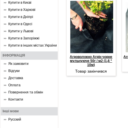
Купити в Києві
Купити в Харкові
Купити в Дніпрі
Купити в Одесі
Купити у Львові
Купити в Запоріжжі
Купити в інших містах України
ІНФОРМАЦІЯ
Агроволокно Агрін чорне
Аг
мульчуюче 50г / м2 (1,6 *
Як замовити
10м)
Відгуки
Товар закінчився
Доставка
Оплата
Повернення та обмін
Контакти
Інші мови
Русский