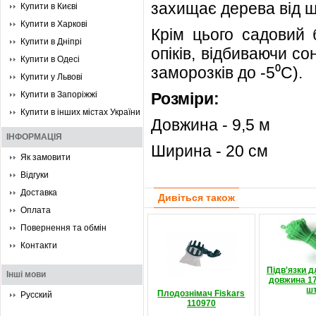
захищає дерева від шк
Купити в Києві
Купити в Харкові
Крім цього садовий 
Купити в Дніпрі
опіків, відбиваючи со
Купити в Одесі
заморозків до -5⁰С).
Купити у Львові
Купити в Запоріжжі
Розміри:
Купити в інших містах України
Довжина - 9,5 м
ІНФОРМАЦІЯ
Ширина - 20 см
Як замовити
Відгуки
Доставка
Дивіться також
Оплата
Повернення та обмін
Контакти
Підв'язки д
Інші мови
довжина 17
шт
Плодознімач Fiskars
Русский
110970