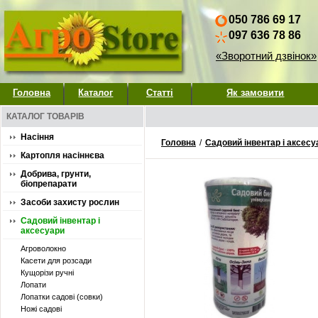
050 786 69 17
097 636 78 86
«Зворотний дзвінок»
Головна
Каталог
Статті
Як замовити
КАТАЛОГ ТОВАРІВ
Насіння
Головна
/
Садовий інвентар і аксесу
Картопля насіннєва
Добрива, грунти,
біопрепарати
Засоби захисту рослин
Садовий інвентар і
аксесуари
Агроволокно
Касети для розсади
Кущорізи ручні
Лопати
Лопатки садові (совки)
Ножі садові