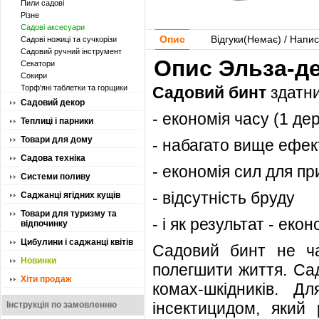
Пили садові
Різне
Садові аксесуари
Опис
Відгуки(
Немає
) / Напис
Садові ножиці та сучкорізи
Садовий ручний інструмент
Опис Эльза-де
Секатори
Сокири
Торф'яні таблетки та горщики
Садовий бинт
здатни
Садовий декор
- економія часу (1 дер
Теплиці і парники
Товари для дому
- набагато вище ефек
Садова техніка
- економія сил для пр
Системи поливу
- відсутність бруду
Саджанці ягідних кущів
Товари для туризму та
- і як результат - еко
відпочинку
Цибулини і саджанці квітів
Садовий бинт не ча
Новинки
полегшити життя. Сад
Хіти продаж
комах-шкідників. Д
інсектицидом, який 
Інструкція по замовленню