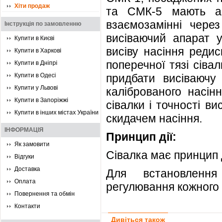
Хіти продаж
та СМК-5 мають ан
взаємозамінні через
Інструкція по замовленню
висіваючий апарат у
Купити в Києві
висіву насіння реди
Купити в Харкові
поперечної тязі сів
Купити в Дніпрі
Купити в Одесі
придбати висіваючу 
Купити у Львові
каліброваного насін
Купити в Запоріжжі
сівалки і точності в
Купити в інших містах України
скидачем насіння.
ІНФОРМАЦІЯ
Принцип дії:
Як замовити
Сівалка має принцип д
Відгуки
Доставка
Для встановлення
Оплата
регулювання кожного 
Повернення та обмін
Контакти
Дивіться також