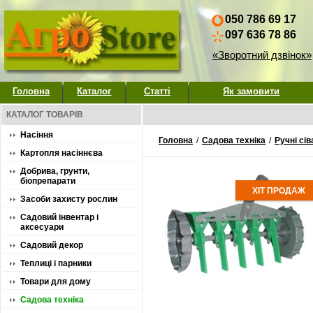
050 786 69 17
097 636 78 86
«Зворотний дзвінок»
Головна
Каталог
Статті
Як замовити
КАТАЛОГ ТОВАРІВ
Насіння
Головна
/
Садова техніка
/
Ручні сів
Картопля насіннєва
Добрива, грунти,
біопрепарати
ХІТ ПРОДАЖ
Засоби захисту рослин
Садовий інвентар і
аксесуари
Садовий декор
Теплиці і парники
Товари для дому
Садова техніка