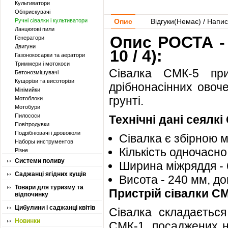
Культиватори
Обприскувачі
Ручні сівалки і культиватори
Опис
Відгуки(
Немає
) / Напис
Ланцюгові пили
Опис РОСТА - 
Генератори
Двигуни
10 / 4):
Газонокосарки та аератори
Триммери і мотокоси
Сівалка СМК-5 при
Бетонозмішувачі
Кущорізи та висоторізи
дрібнонасінних овоче
Мінімийки
грунті.
Мотоблоки
Мотобури
Пилососи
Технічні дані cеялкі
Повітродувки
Подрібнювачі і дровоколи
Сівалка є збірною 
Наборы инструментов
Кількість одночасно 
Різне
Системи поливу
Ширина міжряддя - 
Саджанці ягідних кущів
Висота - 240 мм, до
Товари для туризму та
Пристрій сівалки СМ
відпочинку
Цибулини і саджанці квітів
Сівалка складається
Новинки
СМК-1, посаджених н