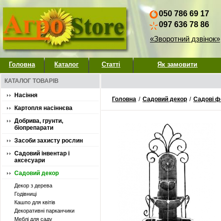
050 786 69 17
097 636 78 86
«Зворотний дзвінок»
Головна
Каталог
Статті
Як замовити
КАТАЛОГ ТОВАРІВ
Насіння
Головна
/
Садовий декор
/
Садові ф
Картопля насіннєва
Добрива, грунти,
біопрепарати
Засоби захисту рослин
Садовий інвентар і
аксесуари
Садовий декор
Декор з дерева
Годівниці
Кашпо для квітів
Декоративні парканчики
Меблі для саду