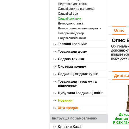
Підставки для квітів
Садові арки та підтримки
Садові фігури
Садові фонтани
Декор для ставка
Декоративне зелене покриття
Опис
Новорічний декор
Садові світильники
Опис E
Теплиці і парники
Оригіналь
доповнюють
Товари для дому
впишеться 
пору року 
Садова техніка
Системи поливу
Саджанці ягідних кущів
Дивіть
Товари для туризму та
відпочинку
Цибулини і саджанці квітів
Новинки
Хіти продаж
Декор
Інструкція по замовленню
фонтан 
F-08X 42
Купити в Києві