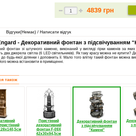
4839 грн
Відгуки(
Немає
) / Написати відгук
ngard - Декоративний фонтан з підсвічуванням "
ний фонтан зі штучного каменю, виконаний у вигляді гірки каменів за яки
 два джерела світла (6 LED світильників). Як таку красу можна не купити?
до будь-якої ділянки і доповнить її. Мало того влітку такий фонтан можна ви
його можна встановити в приміщенні.
ся також
ативний
Пристінний
Деко
Декоративний фонтан
пристінний
декоративний
з 
з підсвічуванням
x28x140,5см
фонтан F-09X
"Камені"
42х30х94,5см