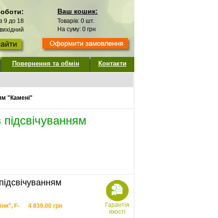
Ваш кошик:
роботи:
 з 9 до 18
Товарів:
0
шт.
На суму:
0
грн
 вихідний
Повернення та обмін
Контакти
ям "Камені"
 підсвічуванням
підсвічуванням
Гарантія
ни", F-
4 839.00
грн
якості