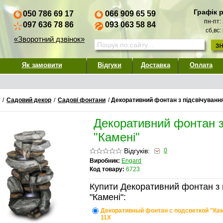
Графік 
050 786 69 17
066 909 65 59
пн-пт:
097 636 78 86
093 063 58 84
сб,вс:
«Зворотний дзвінок»
Як замовити
Відгуки
Доставка
Оплата
/
Садовий декор
/
Садові фонтани
/
Декоративний фонтан з підсвічуванн
Декоративний фонтан з
"Камені"
Відгуків:
0
Виробник:
Engard
Код товару:
6723
Купити Декоративний фонтан з 
"Камені":
Декоративный фонтан с подсветкой "Кам
11X