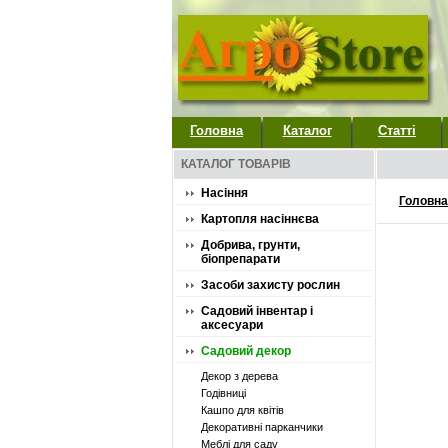
Головна
Каталог
Статті
КАТАЛОГ ТОВАРІВ
Насіння
Головна
Картопля насіннєва
Добрива, грунти,
біопрепарати
Засоби захисту рослин
Садовий інвентар і
аксесуари
Садовий декор
Декор з дерева
Годівниці
Кашпо для квітів
Декоративні парканчики
Меблі для саду