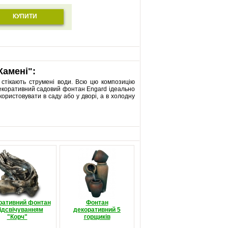
КУПИТИ
Камені":
х стікають струмені води. Всю цю композицію
 Декоративний садовий фонтан Engard ідеально
користовувати в саду або у дворі, а в холодну
ративний фонтан
Фонтан
підсвічуванням
декоративний 5
"Корч"
горщиків