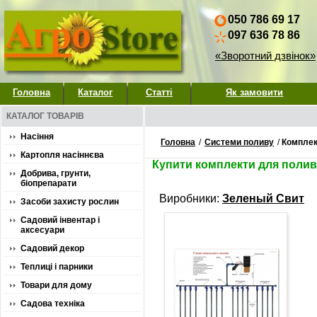
050 786 69 17
097 636 78 86
«Зворотний дзвінок»
Головна
Каталог
Статті
Як замовити
КАТАЛОГ ТОВАРІВ
Насіння
Головна
/
Системи поливу
/
Комплек
Картопля насіннєва
Купити комплекти для поли
Добрива, грунти,
біопрепарати
Виробники:
Зеленый Свит
Засоби захисту рослин
Садовий інвентар і
аксесуари
Садовий декор
Теплиці і парники
Товари для дому
Садова техніка