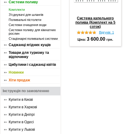
Системи поливу
Комплекти
З'єднувачі для шлангів
Система капельного
Поливальні пістолети
полива (Комплект на 5
Системи очищення води
соток)
Системи поливу для кімнатних
Відгуків: 1
рослин
3 600.00
Стаціонарні поливальні системи
Ціна:
грн.
Саджанці ягідних кущів
Товари для туризму та
відпочинку
Цибулини і саджанці квітів
Новинки
Хіти продаж
Інструкція по замовленню
Купити в Києві
Купити в Харкові
Купити в Дніпрі
Купити в Одесі
Купити у Львові