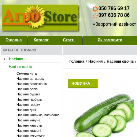
050 786 69 17
097 636 78 86
«Зворотний дзвінок»
Головна
Каталог
Статті
Як замовити
КАТАЛОГ ТОВАРІВ
Насіння
Головна
/
Насіння
/
Насіння овочів
/
Насіння овочів
Семена нута
Насіння артишоку
НОВИНКА
Насіння баклажанів
Насіння бобів
Насіння буряка
Насіння гарбуза
Насіння гороху
Насіння дині
Насіння кабачків, патисонів
Насіння кавуна
Насіння капусти
Насіння квасолі
Насіння кукурудзи