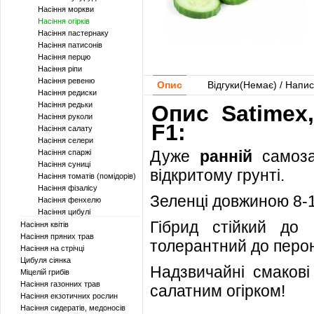
Насіння моркви
Насіння огірків
Насіння пастернаку
Насіння патисонів
Насіння перцю
Насіння ріпи
Насіння ревеню
Опис
Відгуки(
Немає
) / Напис
Насіння редиски
Насіння редьки
Опис Satimex
Насіння руколи
F1:
Насіння салату
Насіння селери
Дуже
ранній
самоз
Насіння спаржі
Насіння суниці
відкритому грунті.
Насіння томатів (помідорів)
Насіння фізалісу
Зеленці довжиною 8-1
Насіння фенхелю
Насіння цибулі
Гібрид стійкий до 
Насіння квітів
Насіння пряних трав
толерантний до перо
Насіння на стрічці
Цибуля сіянка
Надзвичайні смакові
Міцелій грибів
Насіння газонних трав
салатним огірком!
Насіння екзотичних рослин
Насіння сидератів, медоносів