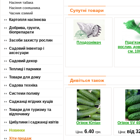
Насіння табака
Насіння соняшника
Супутні товари
Часник озимий
Картопля насіннєва
Добрива, грунти,
біопрепарати
Засоби захисту рослин
Плодознімач
Підв'яз
рослин, дов
Садовий інвентар і
см. 10
аксесуари
Садовий декор
Теплиці і парники
Товари для дому
Дивіться також
Садова техніка
Системи поливу
Саджанці ягідних кущів
Товари для туризму та
відпочинку
Цибулини і саджанці квітів
Огірок Юліан
Огірок SV 4
Новинки
6.40
від 3
Ціна:
грн.
Ціна:
Хіти продаж