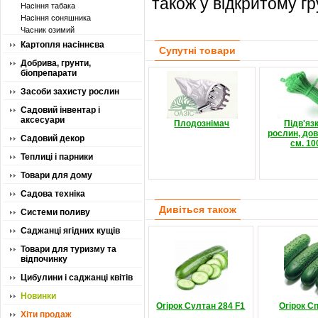
також у відкритому гр
Насіння табака
Насіння соняшника
Часник озимий
Картопля насіннєва
Супутні товари
Добрива, грунти,
біопрепарати
Засоби захисту рослин
Садовий інвентар і
аксесуари
Плодознімач
Підв'яз
рослин, дов
Садовий декор
см. 10
Теплиці і парники
Товари для дому
Садова техніка
Дивіться також
Системи поливу
Саджанці ягідних кущів
Товари для туризму та
відпочинку
Цибулини і саджанці квітів
Новинки
Огірок Султан 284 F1
Огірок Сп
Хіти продаж