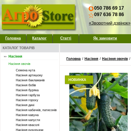
050 786 69 17
097 636 78 86
«Зворотний дзвінок»
Головна
Каталог
Статті
Як замовити
КАТАЛОГ ТОВАРІВ
Насіння
Головна
/
Насіння
/
Насіння овочів
/
Насіння овочів
Семена нута
Насіння артишоку
НОВИНКА
Насіння баклажанів
Насіння бобів
Насіння буряка
Насіння гарбуза
Насіння гороху
Насіння дині
Насіння кабачків, патисонів
Насіння кавуна
Насіння капусти
Насіння квасолі
Насіння кукурудзи