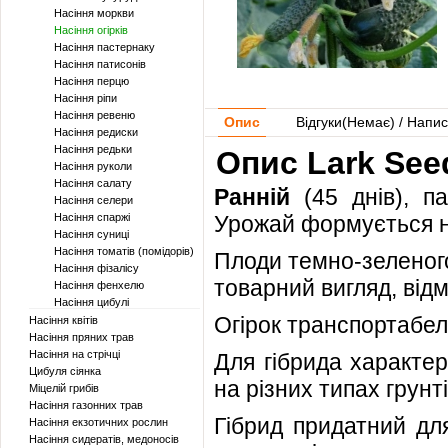
Насіння моркви
Насіння огірків
Насіння пастернаку
Насіння патисонів
Насіння перцю
Насіння ріпи
Насіння ревеню
Опис
Відгуки(
Немає
) / Напис
Насіння редиски
Насіння редьки
Опис Lark Seed
Насіння руколи
Насіння салату
Ранній
(45 днів), п
Насіння селери
Насіння спаржі
Урожай формується н
Насіння суниці
Насіння томатів (помідорів)
Плоди темно-зеленого
Насіння фізалісу
товарний вигляд, відм
Насіння фенхелю
Насіння цибулі
Огірок транспортабел
Насіння квітів
Насіння пряних трав
Насіння на стрічці
Для гібрида характе
Цибуля сіянка
на різних типах грунті
Міцелій грибів
Насіння газонних трав
Гібрид придатний дл
Насіння екзотичних рослин
Насіння сидератів, медоносів