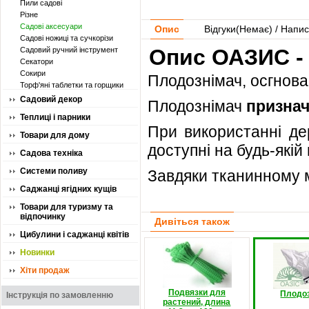
Пили садові
Різне
Садові аксесуари
Опис
Відгуки(
Немає
) / Напис
Садові ножиці та сучкорізи
Опис ОАЗИС -
Садовий ручний інструмент
Секатори
Сокири
Плодознімач, осгнова
Торф'яні таблетки та горщики
Садовий декор
Плодознімач
призна
Теплиці і парники
При використанні де
Товари для дому
доступні на будь-якій 
Садова техніка
Системи поливу
Завдяки тканинному м
Саджанці ягідних кущів
Товари для туризму та
відпочинку
Дивіться також
Цибулини і саджанці квітів
Новинки
Хіти продаж
Подвязки для
Плодо
Інструкція по замовленню
растений, длина