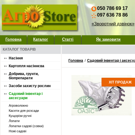
050 786 69 17
097 636 78 86
«Зворотний дзвінок»
Головна
Каталог
Статті
Як замовити
КАТАЛОГ ТОВАРІВ
Насіння
Головна
/
Садовий інвентар і аксесу
Картопля насіннєва
Добрива, грунти,
біопрепарати
ХІТ ПРОДАЖ
Засоби захисту рослин
Садовий інвентар і
аксесуари
Агроволокно
Касети для розсади
Кущорізи ручні
Лопати
Лопатки садові (совки)
Ножі садові