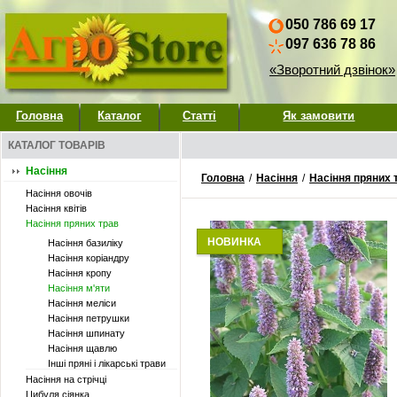
050 786 69 17
097 636 78 86
«Зворотний дзвінок»
Головна
Каталог
Статті
Як замовити
КАТАЛОГ ТОВАРІВ
Насіння
Головна
/
Насіння
/
Насіння пряних 
Насіння овочів
Насіння квітів
Насіння пряних трав
НОВИНКА
Насіння базиліку
Насіння коріандру
Насіння кропу
Насіння м'яти
Насіння меліси
Насіння петрушки
Насіння шпинату
Насіння щавлю
Інші пряні і лікарські трави
Насіння на стрічці
Цибуля сіянка