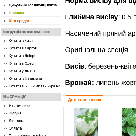
Норма висіву для ві
Цибулини і саджанці квітів
Новинки
Глибина висіву
: 0,5 
Хіти продаж
Насичений пряний а
Інструкція по замовленню
Купити в Києві
Оригінальна спеція.
Купити в Харкові
Купити в Дніпрі
Купити в Одесі
Висів
: березень-квіт
Купити у Львові
Купити в Запоріжжі
Врожай:
липень-жовт
Купити в інших містах України
ІНФОРМАЦІЯ
Дивіться також
Як замовити
Відгуки
Доставка
Оплата