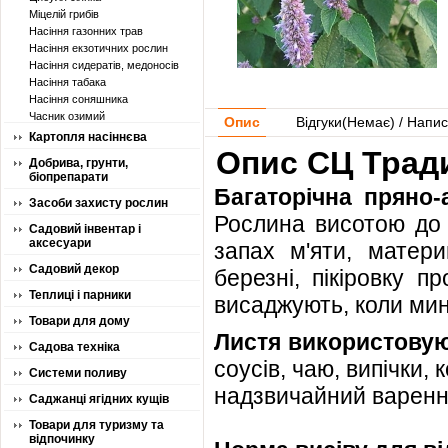
Міцелій грибів
Насіння газонних трав
Насіння екзотичних рослин
Насіння сидератів, медоносів
Насіння табака
Насіння соняшника
Часник озимий
Опис
Відгуки(
Немає
) / Напис
Картопля насіннєва
Опис СЦ Тради
Добрива, грунти,
біопрепарати
Багаторічна пряно-
Засоби захисту рослин
Рослина висотою до 
Садовий інвентар і
аксесуари
запах м'яти, матери
Садовий декор
березні, пікіровку п
Теплиці і парники
висаджують, коли мин
Товари для дому
Листя використову
Садова техніка
соусів, чаю, випічки, 
Системи поливу
надзвичайний варенн
Саджанці ягідних кущів
Товари для туризму та
відпочинку