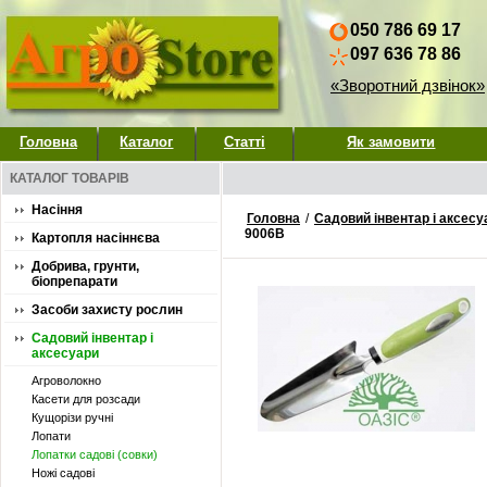
050 786 69 17
097 636 78 86
«Зворотний дзвінок»
Головна
Каталог
Статті
Як замовити
КАТАЛОГ ТОВАРІВ
Насіння
Головна
/
Садовий інвентар і аксесу
9006B
Картопля насіннєва
Добрива, грунти,
біопрепарати
Засоби захисту рослин
Садовий інвентар і
аксесуари
Агроволокно
Касети для розсади
Кущорізи ручні
Лопати
Лопатки садові (совки)
Ножі садові