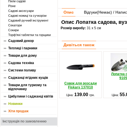
Пили садові
Різне
Садові аксесуари
Опис
Відгуки(
Немає
) / Напис
Садові ножиці та сучкорізи
Садовий ручний інструмент
Опис Лопатка садова, вуз
Секатори
Розмір виробу:
31 х 5 см
Сокири
Торф'яні таблетки та горщики
Садовий декор
Дивіться також
Теплиці і парники
Товари для дому
Садова техніка
Системи поливу
Лопатка 
Саджанці ягідних кущів
910
Совок для розсади
Товари для туризму та
Fiskars 137010
відпочинку
139.00
55
Ціна:
грн.
Ціна:
Цибулини і саджанці квітів
Новинки
Хіти продаж
Інструкція по замовленню