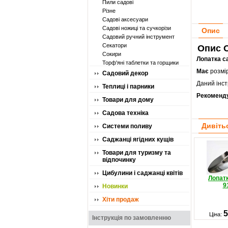
Пили садові
Різне
Садові аксесуари
Садові ножиці та сучкорізи
Опис
Садовий ручний інструмент
Секатори
Опис О
Сокири
Лопатка с
Торф'яні таблетки та горщики
Має
розмір
Садовий декор
Даний інст
Теплиці і парники
Рекоменд
Товари для дому
Садова техніка
Дивіть
Системи поливу
Саджанці ягідних кущів
Товари для туризму та
відпочинку
Цибулини і саджанці квітів
Лопат
9
Новинки
Хіти продаж
5
Ціна:
Інструкція по замовленню