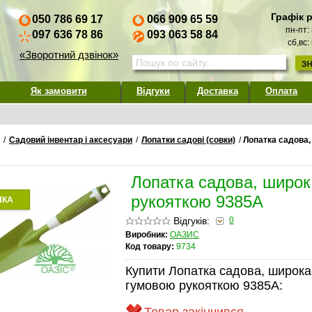
Графік 
050 786 69 17
066 909 65 59
пн-пт:
097 636 78 86
093 063 58 84
сб,вс:
«Зворотний дзвінок»
Як замовити
Відгуки
Доставка
Оплата
/
Садовий інвентар і аксесуари
/
Лопатки садові (совки)
/
Лопатка садова,
Лопатка садова, широк
рукояткою 9385A
НКА
Відгуків:
0
Виробник:
ОАЗИС
Код товару:
9734
Купити Лопатка садова, широка
гумовою рукояткою 9385A: