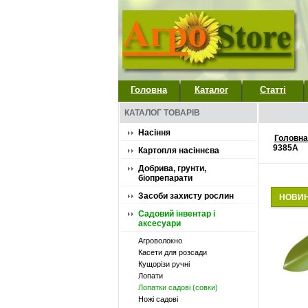
Головна
Каталог
Статті
КАТАЛОГ ТОВАРІВ
Насіння
Головна
9385A
Картопля насіннєва
Добрива, грунти,
біопрепарати
Засоби захисту рослин
НОВИ
Садовий інвентар і
аксесуари
Агроволокно
Касети для розсади
Кущорізи ручні
Лопати
Лопатки садові (совки)
Ножі садові