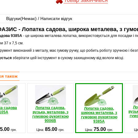
Товар закінчився
Відгуки(
Немає
) / Написати відгук
АЗИС - Лопатка садова, широка металева, з гум
адова 9385A
- це широка металева лопатка, використовується для посадки і 
и 37 х 7,5 см.
румент виконаний з металу, має гумову ручку, що робить роботу зручною і без
ується
зберігати цей інструмент в сухому захищеному від вологи місці.
ся також
Ло
ка садова
Лопатка садова,
Лопатка садова,
вузьк
105А
вузька, металева, з
широка металева, з
гум
гумовою рукояткою
гумовою рукояткою
9006B
9385A
5.00
85.00
75.00
грн.
Ціна:
грн.
Ціна:
грн.
Ці