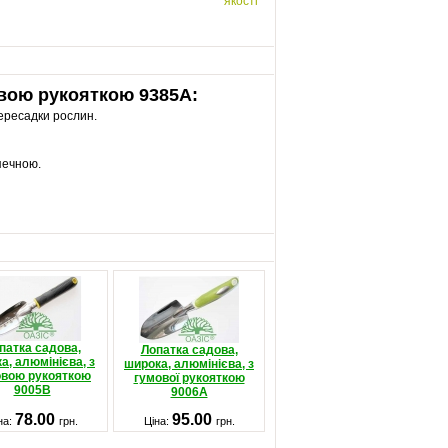
якості
овою рукояткою 9385A:
пересадки рослин.
печною.
патка садова,
Лопатка садова,
а, алюмінієва, з
широка, алюмінієва, з
овою рукояткою
гумової рукояткою
9005B
9006A
78.00
95.00
на:
грн.
Ціна:
грн.