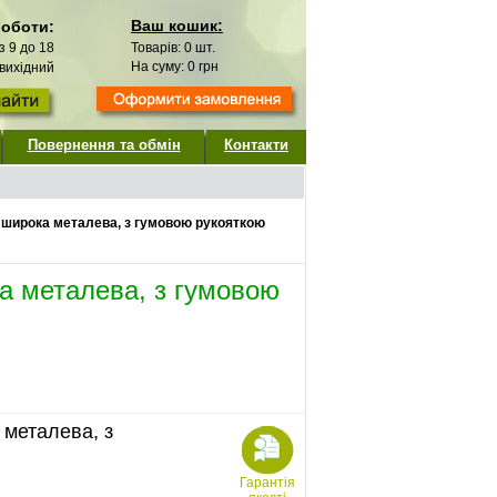
Ваш кошик:
роботи:
 з 9 до 18
Товарів:
0
шт.
На суму:
0
грн
 вихідний
Повернення та обмін
Контакти
 широка металева, з гумовою рукояткою
а металева, з гумовою
 металева, з
Гарантія