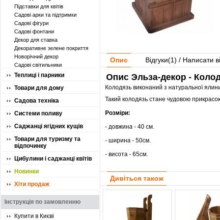
Підставки для квітів
Садові арки та підтримки
Садові фігури
Садові фонтани
Декор для ставка
Декоративне зелене покриття
Новорічний декор
Опис
Відгуки(
1
) / Написати в
Садові світильники
Теплиці і парники
Опис Эльза-декор - Колод
Колодязь виконаний з натуральної ялини
Товари для дому
Такий колодязь стане чудовою прикрасою
Садова техніка
Розміри:
Системи поливу
Саджанці ягідних кущів
- довжина - 40 см.
Товари для туризму та
- ширина - 50см.
відпочинку
- висота - 65см.
Цибулини і саджанці квітів
Новинки
Дивіться також
Хіти продаж
Інструкція по замовленню
Купити в Києві