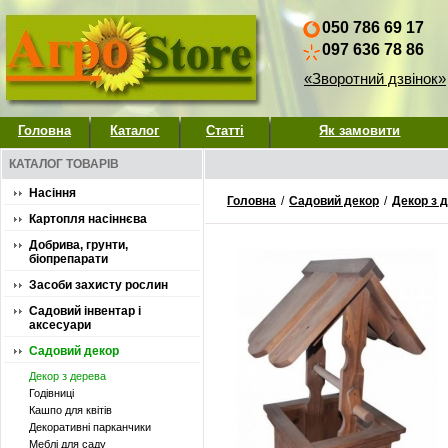
050 786 69 17
097 636 78 86
«Зворотний дзвінок»
Головна
Каталог
Статті
Як замовити
КАТАЛОГ ТОВАРІВ
Насіння
Головна
/
Садовий декор
/
Декор з 
Картопля насіннєва
Добрива, грунти,
біопрепарати
Засоби захисту рослин
Садовий інвентар і
аксесуари
Садовий декор
Декор з дерева
Годівниці
Кашпо для квітів
Декоративні парканчики
Меблі для саду