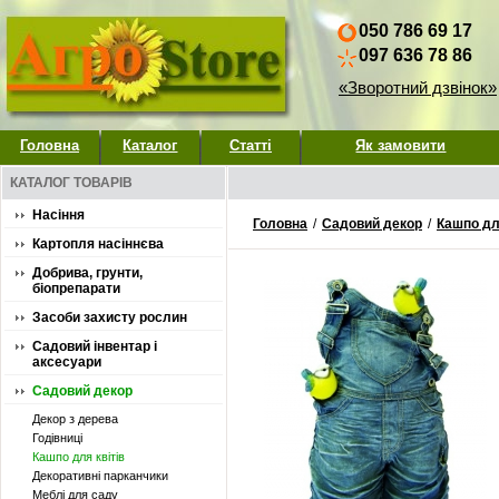
050 786 69 17
097 636 78 86
«Зворотний дзвінок»
Головна
Каталог
Статті
Як замовити
КАТАЛОГ ТОВАРІВ
Насіння
Головна
/
Садовий декор
/
Кашпо для
Картопля насіннєва
Добрива, грунти,
біопрепарати
Засоби захисту рослин
Садовий інвентар і
аксесуари
Садовий декор
Декор з дерева
Годівниці
Кашпо для квітів
Декоративні парканчики
Меблі для саду