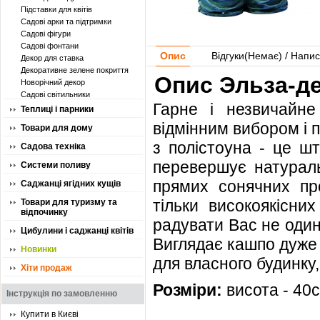
Підставки для квітів
Садові арки та підтримки
Садові фігури
Садові фонтани
Опис
Відгуки(
Немає
) / Напис
Декор для ставка
Декоративне зелене покриття
Опис Эльза-де
Новорічний декор
Садові світильники
Гарне і незвичайне
Теплиці і парники
відмінним вибором і 
Товари для дому
з полістоуна - це ш
Садова техніка
перевершує натураль
Системи поливу
прямих сонячних пр
Саджанці ягідних кущів
тільки високоякісни
Товари для туризму та
відпочинку
радувати Вас не один 
Цибулини і саджанці квітів
Виглядає кашпо дуже 
Новинки
для власного будинку,
Хіти продаж
Розміри:
висота - 40с
Інструкція по замовленню
Купити в Києві