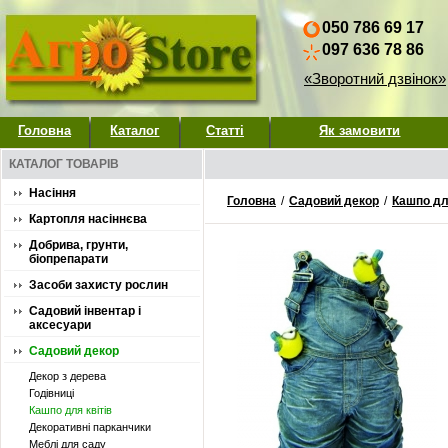
050 786 69 17
097 636 78 86
«Зворотний дзвінок»
Головна
Каталог
Статті
Як замовити
КАТАЛОГ ТОВАРІВ
Насіння
Головна
/
Садовий декор
/
Кашпо для
Картопля насіннєва
Добрива, грунти,
біопрепарати
Засоби захисту рослин
Садовий інвентар і
аксесуари
Садовий декор
Декор з дерева
Годівниці
Кашпо для квітів
Декоративні парканчики
Меблі для саду