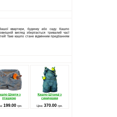
Вашої квартири, будинку або саду. Кашпо
овнішній вигляд зберігається тривалий час!
ітей! Таке кашпо стане відмінним придбанням
ашпо Шорти з
Кашпо Штанці з
пташкою
синичками
199.00
370.00
на:
грн.
Ціна:
грн.