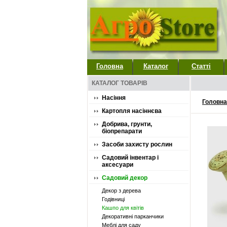
Головна
Каталог
Статті
КАТАЛОГ ТОВАРІВ
Насіння
Головна
Картопля насіннєва
Добрива, грунти,
біопрепарати
Засоби захисту рослин
Садовий інвентар і
аксесуари
Садовий декор
Декор з дерева
Годівниці
Кашпо для квітів
Декоративні парканчики
Меблі для саду