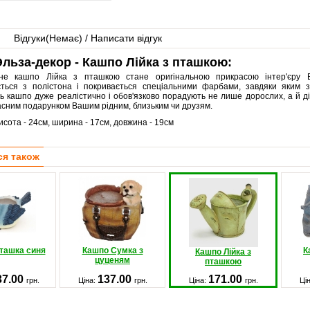
Відгуки(
Немає
) / Написати відгук
льза-декор - Кашпо Лійка з пташкою:
вне кашпо Лійка з пташкою стане оригінальною прикрасою інтер'єру 
ється з полістона і покривається спеціальними фарбами, завдяки яким з
ь кашпо дуже реалістично і обов'язково порадують не лише дорослих, а й д
асним подарунком Вашим рідним, близьким чи друзям.
исота - 24см, ширина - 17см, довжина - 19см
ся також
ташка синя
Кашпо Сумка з
К
Кашпо Лійка з
цуценям
пташкою
37.00
137.00
171.00
грн.
Ціна:
грн.
Ціна:
грн.
Ці