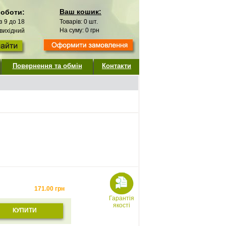
Ваш кошик:
роботи:
 з 9 до 18
Товарів:
0
шт.
На суму:
0
грн
 вихідний
Повернення та обмін
Контакти
ю
171.00
грн
Гарантія
якості
КУПИТИ