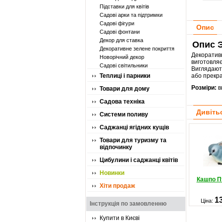
Підставки для квітів
Садові арки та підтримки
Садові фігури
Опис
Садові фонтани
Декор для ставка
Опис Э
Декоративне зелене покриття
Декорати
Новорічний декор
виготовля
Садові світильники
Виглядают
Теплиці і парники
або прекр
Розміри:
в
Товари для дому
Садова техніка
Дивіть
Системи поливу
Саджанці ягідних кущів
Товари для туризму та
відпочинку
Цибулини і саджанці квітів
Новинки
Кашпо П
Хіти продаж
1
Ціна:
Інструкція по замовленню
Купити в Києві