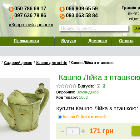
Графік 
050 786 69 17
066 909 65 59
пн-пт:
097 636 78 86
093 063 58 84
сб,вс:
«Зворотний дзвінок»
Як замовити
Відгуки
Доставка
Оплата
/
Садовий декор
/
Кашпо для квітів
/
Кашпо Лійка з пташкою
Кашпо Лійка з пташко
Відгуків:
0
Виробник:
Эльза-декор
Код товару:
1662
Купити Кашпо Лійка з пташкою:
Кашпо Лейка с птичкой
171 грн