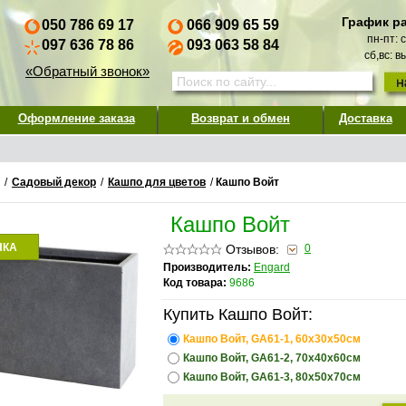
График р
050 786 69 17
066 909 65 59
пн-пт: 
097 636 78 86
093 063 58 84
сб,вс: 
«Обратный звонок»
Оформление заказа
Возврат и обмен
Доставка
/
Садовый декор
/
Кашпо для цветов
/
Кашпо Войт
Кашпо Войт
НКА
Отзывов:
0
Производитель:
Engard
Код товара:
9686
Купить Кашпо Войт:
Кашпо Войт, GA61-1, 60х30х50см
Кашпо Войт, GA61-2, 70х40х60см
Кашпо Войт, GA61-3, 80х50х70см