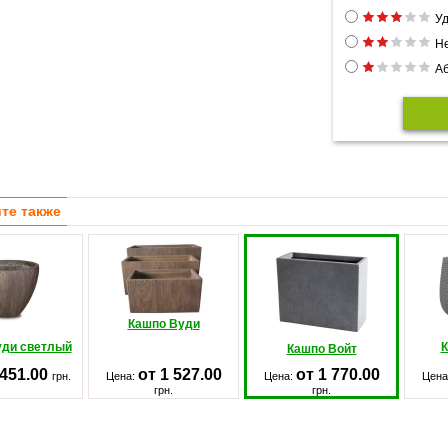
Уд
Н
Аб
те также
Кашпо Вуди
уди светлый
К
Кашпо Войт
 451.00
от 1 527.00
от 1 770.00
грн.
Цена:
Цена:
Цена
грн.
грн.