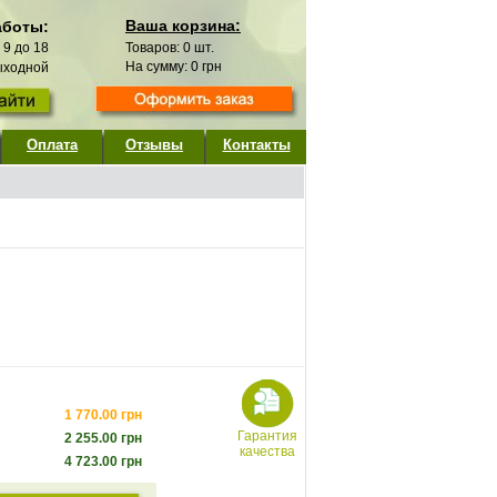
Ваша корзина:
аботы:
с 9 до 18
Товаров:
0
шт.
На сумму:
0
грн
выходной
Оплата
Отзывы
Контакты
1 770.00
грн
Гарантия
2 255.00
грн
качества
4 723.00
грн