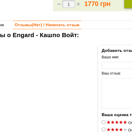
1770 грн
ие
Отзывы(
Нет
) / Написать отзыв
ы о Engard - Кашпо Войт:
Добавить отз
Ваше имя:
Ваш отзыв:
Ваша оценка 
От
Оч