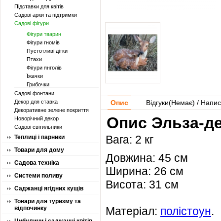
Підставки для квітів
Садові арки та підтримки
Садові фігури
Фігури тварин
Фігури гномів
Пустотливі дітки
Птахи
Фігури янголів
Їжачки
Грибочки
Садові фонтани
Декор для ставка
Опис
Відгуки(
Немає
) / Напис
Декоративне зелене покриття
Опис Эльза-де
Новорічний декор
Садові світильники
Вага: 2 кг
Теплиці і парники
Товари для дому
Довжина: 45 см
Садова техніка
Ширина: 26 см
Системи поливу
Висота: 31 см
Саджанці ягідних кущів
Товари для туризму та
відпочинку
Матеріал:
полістоун
.