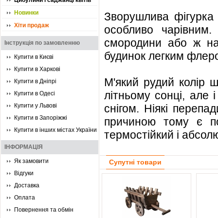
Цибулини і саджанці квітів
Новинки
Зворушлива фігурка 
Хіти продаж
особливо чарівним.
смородини або ж на 
Інструкція по замовленню
будинок легким флеро
Купити в Києві
Купити в Харкові
М'який рудий колір ш
Купити в Дніпрі
літньому сонці, але 
Купити в Одесі
Купити у Львові
снігом. Ніякі перепа
Купити в Запоріжжі
причиною тому є по
Купити в інших містах України
термостійкий і абсол
ІНФОРМАЦІЯ
Як замовити
Супутні товари
Відгуки
Доставка
Оплата
Повернення та обмін