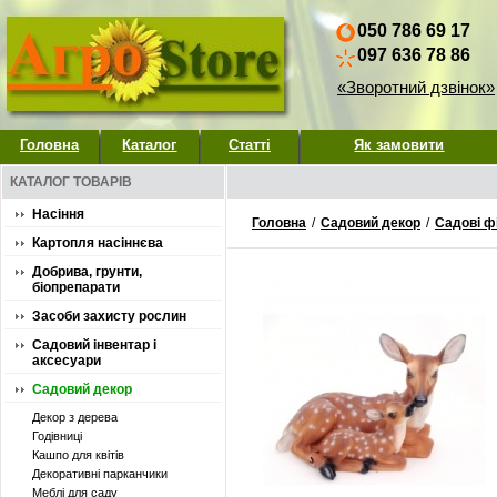
050 786 69 17
097 636 78 86
«Зворотний дзвінок»
Головна
Каталог
Статті
Як замовити
КАТАЛОГ ТОВАРІВ
Насіння
Головна
/
Садовий декор
/
Садові ф
Картопля насіннєва
Добрива, грунти,
біопрепарати
Засоби захисту рослин
Садовий інвентар і
аксесуари
Садовий декор
Декор з дерева
Годівниці
Кашпо для квітів
Декоративні парканчики
Меблі для саду