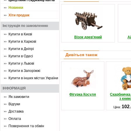
Цибулини і саджанці квітів
Новинки
Хіти продаж
Інструкція по замовленню
Купити в Києві
Візок древ'яний
А
Купити в Харкові
Купити в Дніпрі
Дивіться також
Купити в Одесі
Купити у Львові
Купити в Запоріжжі
Купити в інших містах України
ІНФОРМАЦІЯ
Фігурка Косуля
Скарбничка
Як замовити
з кни
Відгуки
102
Ціна:
Доставка
Оплата
Повернення та обмін