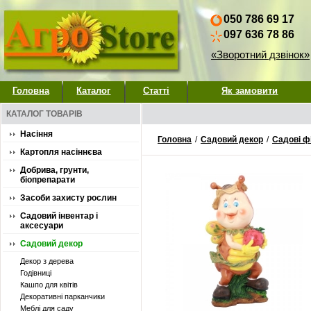
050 786 69 17
097 636 78 86
«Зворотний дзвінок»
Головна
Каталог
Статті
Як замовити
КАТАЛОГ ТОВАРІВ
Насіння
Головна
/
Садовий декор
/
Садові ф
Картопля насіннєва
Добрива, грунти,
біопрепарати
Засоби захисту рослин
Садовий інвентар і
аксесуари
Садовий декор
Декор з дерева
Годівниці
Кашпо для квітів
Декоративні парканчики
Меблі для саду